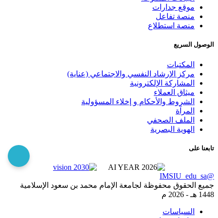
موقع جدارات
منصة تفاعل
منصة استطلاع
الوصول السريع
المكتبات
مركز الإرشاد النفسي والاجتماعي (عناية)
المشاركة الإلكترونية
ميثاق العملاء
الشروط والأحكام و إخلاء المسؤولية
المرآة
الملف الصحفي
الهوية البصرية
تابعنا على
@IMSIU_edu_sa
جميع الحقوق محفوظة لجامعة الإمام محمد بن سعود الإسلامية
1448 هـ -
2026 م
السياسات