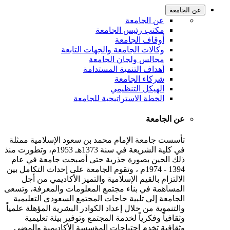
عن الجامعة
عن الجامعة
مكتب رئيس الجامعة
أوقاف الجامعة
وكالات الجامعة والجهات التابعة
مجالس ولجان الجامعة
أهداف التنمية المستدامة
شركاء الجامعة
الهيكل التنظيمي
الخطة الاستراتيجية للجامعة
عن الجامعة
تأسست جامعة الإمام محمد بن سعود الإسلامية ممثلة
في كلية الشريعة في سنة 1373هـ 1953م، وتطورت منذ
ذلك الحين بصورة جذرية حتى أصبحت جامعة في عام
1394 - 1974م ، وتقوم الجامعة على إحداث التكامل بين
الالتزام بالقيم الإسلامية والتميز الأكاديمي من أجل
المساهمة في بناء مجتمع المعلومات والمعرفة، وتسعى
الجامعة إلى تلبية حاجات المجتمع السعودي التعليمية
والتنموية من خلال إعداد الكوادر البشرية المؤهلة علمياً
وثقافياً وفكرياً لخدمة المجتمع وتوفير بيئة تعليمية
وثقافية تخدم احتياجات المؤسسة الأكاديمية والمضي