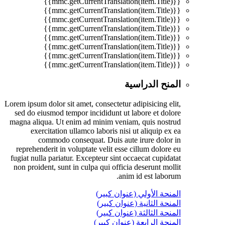
{{mmc.getCurrentTranslation(item.Title)}}
{{mmc.getCurrentTranslation(item.Title)}}
{{mmc.getCurrentTranslation(item.Title)}}
{{mmc.getCurrentTranslation(item.Title)}}
{{mmc.getCurrentTranslation(item.Title)}}
{{mmc.getCurrentTranslation(item.Title)}}
{{mmc.getCurrentTranslation(item.Title)}}
{{mmc.getCurrentTranslation(item.Title)}}
المنح الدراسية
Lorem ipsum dolor sit amet, consectetur adipisicing elit,
sed do eiusmod tempor incididunt ut labore et dolore
magna aliqua. Ut enim ad minim veniam, quis nostrud
exercitation ullamco laboris nisi ut aliquip ex ea
commodo consequat. Duis aute irure dolor in
reprehenderit in voluptate velit esse cillum dolore eu
fugiat nulla pariatur. Excepteur sint occaecat cupidatat
non proident, sunt in culpa qui officia deserunt mollit
anim id est laborum.
المنحة الأولي (عنوان كبير)
المنحة الثانية (عنوان كبير)
المنحة الثالثة (عنوان كبير)
المنحة الرابعة (عنوان كبير)