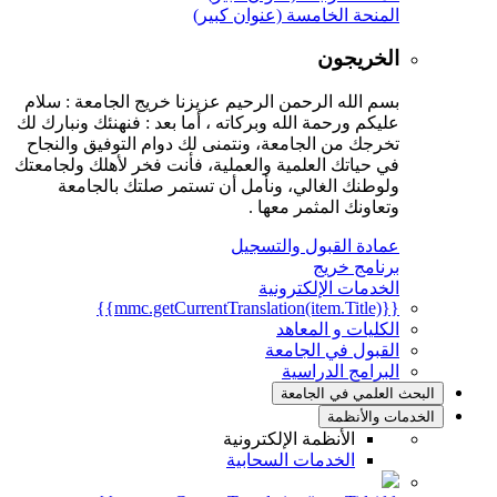
المنحة الخامسة (عنوان كبير)
الخريجون
بسم الله الرحمن الرحيم عزيزنا خريج الجامعة : سلام
عليكم ورحمة الله وبركاته ، أما بعد : فنهنئك ونبارك لك
تخرجك من الجامعة، ونتمنى لك دوام التوفيق والنجاح
في حياتك العلمية والعملية، فأنت فخر لأهلك ولجامعتك
ولوطنك الغالي، ونأمل أن تستمر صلتك بالجامعة
وتعاونك المثمر معها .
عمادة القبول والتسجيل
برنامج خريج
الخدمات الإلكترونية
{{mmc.getCurrentTranslation(item.Title)}}
الكليات و المعاهد
القبول في الجامعة
البرامج الدراسية
البحث العلمي في الجامعة
الخدمات والأنظمة
الأنظمة الإلكترونية
الخدمات السحابية