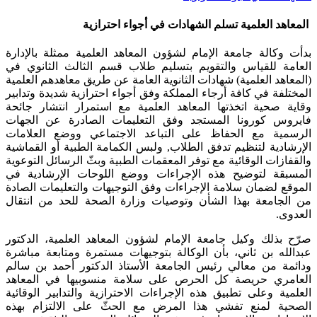
المعاهد العلمية تسلم الشهادات في أجواء احترازية
​بدأت وكالة جامعة الإمام لشؤون المعاهد العلمية ممثلة بالإدارة
العامة للقياس والتقويم بتسليم طلاب قسم الثالث الثانوي في
(المعاهد العلمية) شهادات الثانوية العامة عن طريق معاهدهم العلمية
المختلفة في كافة أرجاء المملكة وفق أجواء احترازية شديدة وتدابير
وقاية صحية اتخذتها المعاهد العلمية مع استمرار انتشار جائحة
فايروس كورونا المستجد وفق التعليمات الصادرة عن الجهات
الرسمية مع الحفاظ على التباعد الاجتماعي ووضع العلامات
الإرشادية لتنظيم تدفق الطلاب, ولبس الكمامة الطبية أو القماشية
والقفازات الوقائية مع توفر المعقمات الطبية وبثّ الرسائل التوعوية
المسبقة لتوضيح هذه الإجراءات ووضع اللوحات الإرشادية في
الموقع لضمان سلامة الإجراءات وفق التوجيهات والتعليمات الصادة
من الجامعة بهذا الشأن وتوصيات وزارة الصحة للحد من انتقال
العدوى.
صرّح بذلك وكيل جامعة الإمام لشؤون المعاهد العلمية، الدكتور
عبدالله بن ثاني، بأن الوكالة بتوجيهات مستمرة ومتابعة مباشرة
ودائمة من معالي رئيس الجامعة الأستاذ الدكتور أحمد بن سالم
العامري حريصة كل الحرص على سلامة منسوبيها في المعاهد
العلمية وعلى تطبيق هذه الإجراءات الاحترازية والتدابير الوقائية
الصحية لمنع تفشي هذا المرض مع الحثّ على الالتزام بهذه