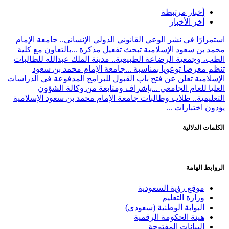
أخبار مرتبطة
آخر الأخبار
استمرارًا في نشر الوعي القانوني الدولي الإنساني.. جامعة الإمام
محمد بن سعود الإسلامية تبحث تفعيل مذكرة ...
بالتعاون مع كلية
الطب، وجمعية الرضاعة الطبيعية.. مدينة الملك عبدالله للطالبات
تنظم معرضا توعويا بمناسبة ...
جامعة الإمام محمد بن سعود
الإسلامية تعلن عن فتح باب القبول للبرامج المدفوعة في الدراسات
العليا للعام الجامعي ...
بإشراف ومتابعة من وكالة الشؤون
التعليمية.. طلاب وطالبات جامعة الإمام محمد بن سعود الإسلامية
يؤدون اختبارات ...
الكلمات الدلالية
الروابط الهامة
موقع رؤية السعودية
وزارة التعليم
البوابة الوطنية (سعودي)
هيئة الحكومة الرقمية
البيانات المفتوحة