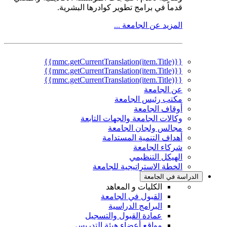
قدماً في برامج تطوير كوادرها البشرية.
المزيد عن الجامعة ...
{{mmc.getCurrentTranslation(item.Title)}}
{{mmc.getCurrentTranslation(item.Title)}}
{{mmc.getCurrentTranslation(item.Title)}}
عن الجامعة
مكتب رئيس الجامعة
أوقاف الجامعة
وكالات الجامعة والجهات التابعة
مجالس ولجان الجامعة
أهداف التنمية المستدامة
شركاء الجامعة
الهيكل التنظيمي
الخطة الاستراتيجية للجامعة
الدراسة في الجامعة
الكليات و المعاهد
القبول في الجامعة
البرامج الدراسية
عمادة القبول والتسجيل
مواقع أعضاء هيئة التدريس