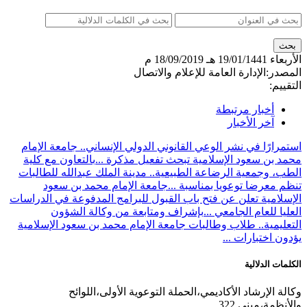
الأربعاء
19/01/1441 هـ
18/09/2019 م
المصدر:
الإدارة العامة للإعلام والاتصال
التقييم:
أخبار مرتبطة
آخر الأخبار
استمرارًا في نشر الوعي القانوني الدولي الإنساني.. جامعة الإمام
محمد بن سعود الإسلامية تبحث تفعيل مذكرة ...
بالتعاون مع كلية
الطب، وجمعية الرضاعة الطبيعية.. مدينة الملك عبدالله للطالبات
تنظم معرضا توعويا بمناسبة ...
جامعة الإمام محمد بن سعود
الإسلامية تعلن عن فتح باب القبول للبرامج المدفوعة في الدراسات
العليا للعام الجامعي ...
بإشراف ومتابعة من وكالة الشؤون
التعليمية.. طلاب وطالبات جامعة الإمام محمد بن سعود الإسلامية
يؤدون اختبارات ...
الكلمات الدلالية
وكالة الإرشاد الأكاديمي،الحملة التوعوية الأولى،اللوائح
والأنظمة،مبنى 322