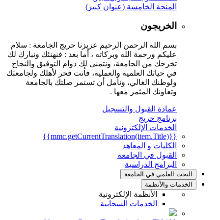
المنحة الخامسة (عنوان كبير)
الخريجون
بسم الله الرحمن الرحيم عزيزنا خريج الجامعة : سلام
عليكم ورحمة الله وبركاته ، أما بعد : فنهنئك ونبارك لك
تخرجك من الجامعة، ونتمنى لك دوام التوفيق والنجاح
في حياتك العلمية والعملية، فأنت فخر لأهلك ولجامعتك
ولوطنك الغالي، ونأمل أن تستمر صلتك بالجامعة
وتعاونك المثمر معها .
عمادة القبول والتسجيل
برنامج خريج
الخدمات الإلكترونية
{{mmc.getCurrentTranslation(item.Title)}}
الكليات و المعاهد
القبول في الجامعة
البرامج الدراسية
البحث العلمي في الجامعة
الخدمات والأنظمة
الأنظمة الإلكترونية
الخدمات السحابية