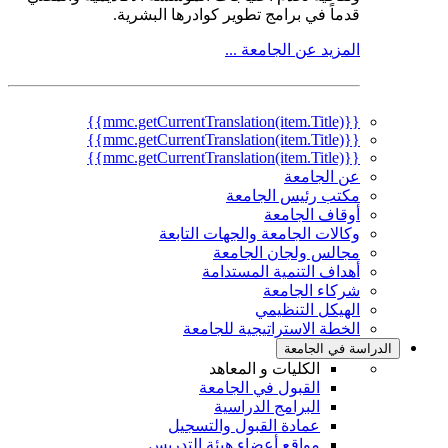
قدماً في برامج تطوير كوادرها البشرية.
المزيد عن الجامعة ...
{{mmc.getCurrentTranslation(item.Title)}}
{{mmc.getCurrentTranslation(item.Title)}}
{{mmc.getCurrentTranslation(item.Title)}}
عن الجامعة
مكتب رئيس الجامعة
أوقاف الجامعة
وكالات الجامعة والجهات التابعة
مجالس ولجان الجامعة
أهداف التنمية المستدامة
شركاء الجامعة
الهيكل التنظيمي
الخطة الاستراتيجية للجامعة
الدراسة في الجامعة
الكليات و المعاهد
القبول في الجامعة
البرامج الدراسية
عمادة القبول والتسجيل
مواقع أعضاء هيئة التدريس