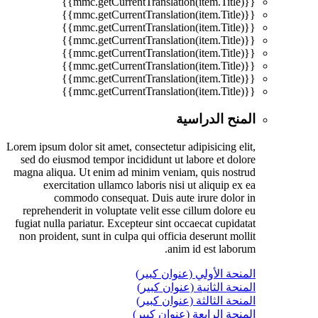
{{mmc.getCurrentTranslation(item.Title)}}
{{mmc.getCurrentTranslation(item.Title)}}
{{mmc.getCurrentTranslation(item.Title)}}
{{mmc.getCurrentTranslation(item.Title)}}
{{mmc.getCurrentTranslation(item.Title)}}
{{mmc.getCurrentTranslation(item.Title)}}
{{mmc.getCurrentTranslation(item.Title)}}
{{mmc.getCurrentTranslation(item.Title)}}
المنح الدراسية
Lorem ipsum dolor sit amet, consectetur adipisicing elit,
sed do eiusmod tempor incididunt ut labore et dolore
magna aliqua. Ut enim ad minim veniam, quis nostrud
exercitation ullamco laboris nisi ut aliquip ex ea
commodo consequat. Duis aute irure dolor in
reprehenderit in voluptate velit esse cillum dolore eu
fugiat nulla pariatur. Excepteur sint occaecat cupidatat
non proident, sunt in culpa qui officia deserunt mollit
anim id est laborum.
المنحة الأولي (عنوان كبير)
المنحة الثانية (عنوان كبير)
المنحة الثالثة (عنوان كبير)
المنحة الرابعة (عنوان كبير)