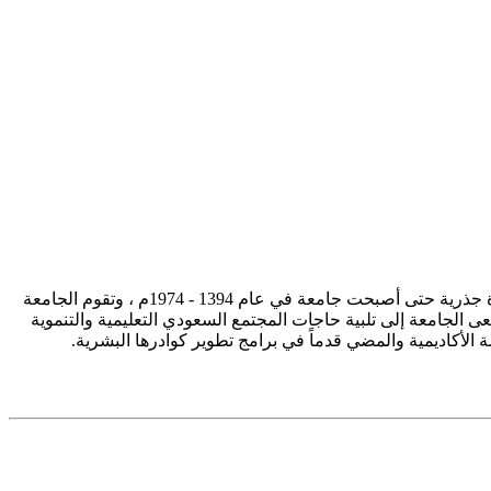
تأسست جامعة الإمام محمد بن سعود الإسلامية ممثلة في كلية الشريعة في سنة 1373هـ 1953م، وتطورت منذ ذلك الحين بصورة جذرية حتى أصبحت جامعة في عام 1394 - 1974م ، وتقوم الجامعة
ى الجامعة إلى تلبية حاجات المجتمع السعودي التعليمية والتنموية
سة الأكاديمية والمضي قدماً في برامج تطوير كوادرها البشرية.