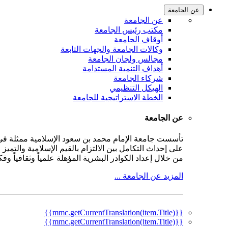
عن الجامعة
عن الجامعة
مكتب رئيس الجامعة
أوقاف الجامعة
وكالات الجامعة والجهات التابعة
مجالس ولجان الجامعة
أهداف التنمية المستدامة
شركاء الجامعة
الهيكل التنظيمي
الخطة الاستراتيجية للجامعة
عن الجامعة
على إحداث التكامل بين الالتزام بالقيم الإسلامية والتمي
من خلال إعداد الكوادر البشرية المؤهلة علمياً وثقافياً و
المزيد عن الجامعة ...
{{mmc.getCurrentTranslation(item.Title)}}
{{mmc.getCurrentTranslation(item.Title)}}