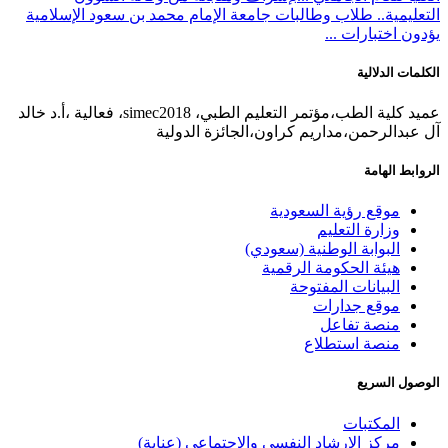
التعليمية.. طلاب وطالبات جامعة الإمام محمد بن سعود الإسلامية
يؤدون اختبارات ...
الكلمات الدلالية
عميد كلية الطب،مؤتمر التعليم الطبي، simec2018، فعالية ،أ.د خالد
آل عبدالرحمن،مداريم كراون،الجائزة الدولية
الروابط الهامة
موقع رؤية السعودية
وزارة التعليم
البوابة الوطنية (سعودي)
هيئة الحكومة الرقمية
البيانات المفتوحة
موقع جدارات
منصة تفاعل
منصة استطلاع
الوصول السريع
المكتبات
مركز الإرشاد النفسي والاجتماعي (عناية)