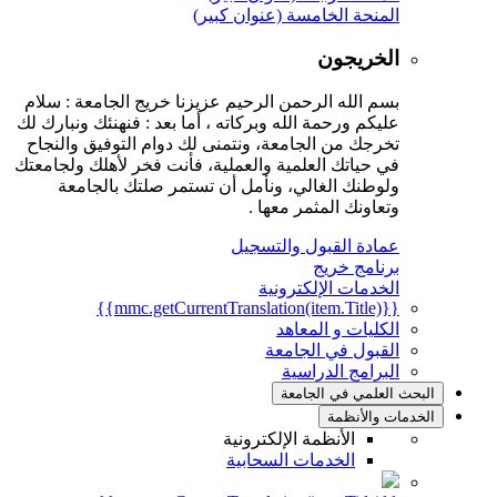
المنحة الخامسة (عنوان كبير)
الخريجون
بسم الله الرحمن الرحيم عزيزنا خريج الجامعة : سلام
عليكم ورحمة الله وبركاته ، أما بعد : فنهنئك ونبارك لك
تخرجك من الجامعة، ونتمنى لك دوام التوفيق والنجاح
في حياتك العلمية والعملية، فأنت فخر لأهلك ولجامعتك
ولوطنك الغالي، ونأمل أن تستمر صلتك بالجامعة
وتعاونك المثمر معها .
عمادة القبول والتسجيل
برنامج خريج
الخدمات الإلكترونية
{{mmc.getCurrentTranslation(item.Title)}}
الكليات و المعاهد
القبول في الجامعة
البرامج الدراسية
البحث العلمي في الجامعة
الخدمات والأنظمة
الأنظمة الإلكترونية
الخدمات السحابية