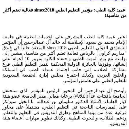
عميد كلية الطب: مؤتمر التعليم الطبي simec2018 فعالية تضم أكثر
من مناسبة!
​اعتبر عميد كلية الطب المشرف على الخدمات الطبية في جامعة
الإمام محمد بن سعود الإسلامية أ.د خالد آل عبدالرحمن أن المؤتمر
السعودي الدولي للتعليم الطبي simec2018 المنعقد حالياً في فندق
"مداريم كراون" بالرياض فعالية تضم أكثر من مناسبة، مشيراً إلى
تزامنه مع يوم المهنة الطبي واحتفاء الكلية بمرور 10 أعوام على
إنشائها، وفوزها بالجائزة الدولية المحكمة لتميز التعليم الطبي فرع
مشاركة الطلاب، إلى جانب اجتماع عمداء الطب في المملكة
والخليج العربي، وكذلك اجتماع مجلس إدارة الجمعية السعودية
للتعليم الطبي على هامش المؤتمر.
وأوضح آل عبدالرحمن أن المحور الرئيس للمؤتمر الذي ستحتفل
الجامعة بافتتاحه غداً (الثلاثاء) برعاية معالي مدير الجامعة عضو هيئة
كبار العلماء الأستاذ الدكتور سليمان بن عبدالله أبا الخيل سيرتكز
على الممارسات الناجحة في التعليم الطبي، مشتملاً على محاور
فرعية عدة من بينها المناهج وطرق التدريس في التعليم والتعلم،
ودعم الطلاب، والبحوث الطبية، وكذلك تطوير مهارات أعضاء هيئة
التدريس.