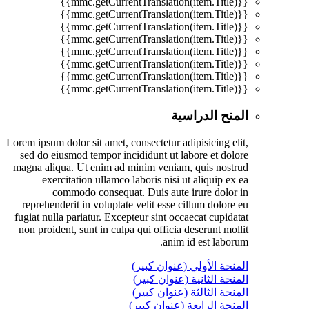
{{mmc.getCurrentTranslation(item.Title)}}
{{mmc.getCurrentTranslation(item.Title)}}
{{mmc.getCurrentTranslation(item.Title)}}
{{mmc.getCurrentTranslation(item.Title)}}
{{mmc.getCurrentTranslation(item.Title)}}
{{mmc.getCurrentTranslation(item.Title)}}
{{mmc.getCurrentTranslation(item.Title)}}
{{mmc.getCurrentTranslation(item.Title)}}
المنح الدراسية
Lorem ipsum dolor sit amet, consectetur adipisicing elit,
sed do eiusmod tempor incididunt ut labore et dolore
magna aliqua. Ut enim ad minim veniam, quis nostrud
exercitation ullamco laboris nisi ut aliquip ex ea
commodo consequat. Duis aute irure dolor in
reprehenderit in voluptate velit esse cillum dolore eu
fugiat nulla pariatur. Excepteur sint occaecat cupidatat
non proident, sunt in culpa qui officia deserunt mollit
anim id est laborum.
المنحة الأولي (عنوان كبير)
المنحة الثانية (عنوان كبير)
المنحة الثالثة (عنوان كبير)
المنحة الرابعة (عنوان كبير)