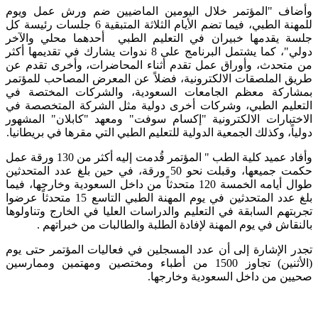
وأضاف "المؤتمر خلال اليومين الماضيين ضم ورش عمل ويوم
للمهنة الطبي، فيما تضم الأيام الثلاثة المتبقية 6 جلسات رئيسة كل
جلسة يقدمها خبيران في التعليم الطبي أحدهما محلي والآخر
دولي"، كما يشتمل البرنامج على 8 ندوات يشارك في تقديمها أكثر
من متحدث، وأوراق عمل تقدم أثناء المحاضرات، وأخرى تقدم عن
طريق الملصقات الالكترونية، فضلاً عن المعرض المصاحب للمؤتمر
بمشاركة معظم الجامعات السعودية، والشركات المختصة في
التعليم الطبي، وشركات أخرى دولية مثل الشركة المتخصصة في
الاختبارات الالكترونية "إكسام سوفت" ومعهد "كابلان" المشهور
دولياً، وكذلك الجمعية الدولية للتعليم الطبي التي مقرها في بريطانيا.
وأفاد عميد كلية الطب " المؤتمر قُدمت إليه أكثر من 130 ورقة عمل
حكمت جميعها، وقبلت نحو 50 ورقة، في حين بلغ عدد المتحدثين
طوال أيامه الخمسة 120 متحدثاً من داخل السعودية وخارجها، فيما
بلغ عدد المتحدثين في يوم المهنة الطبي التاسع 15 متحدثاً عرضوا
تجربتهم السابقة في التعليم والدراسات العليا في الخارج وتناولوها
بالنقاش في يوم المهنة لإفادة الطلبة والطالبات من خبراتهم .
تجدر الإشارة إلى أن عدد المسجلين في فعاليات المؤتمر حتى يوم
(الأثنين) تجاوز 1500 من أطباء ومختصين ومهتمين وممارسين
صحيين من داخل السعودية وخارجها.