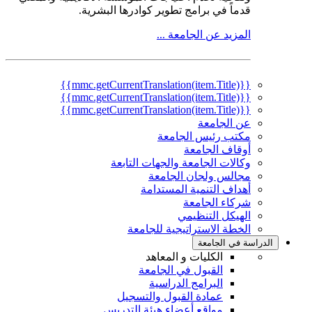
قدماً في برامج تطوير كوادرها البشرية.
المزيد عن الجامعة ...
{{mmc.getCurrentTranslation(item.Title)}}
{{mmc.getCurrentTranslation(item.Title)}}
{{mmc.getCurrentTranslation(item.Title)}}
عن الجامعة
مكتب رئيس الجامعة
أوقاف الجامعة
وكالات الجامعة والجهات التابعة
مجالس ولجان الجامعة
أهداف التنمية المستدامة
شركاء الجامعة
الهيكل التنظيمي
الخطة الاستراتيجية للجامعة
الدراسة في الجامعة
الكليات و المعاهد
القبول في الجامعة
البرامج الدراسية
عمادة القبول والتسجيل
مواقع أعضاء هيئة التدريس