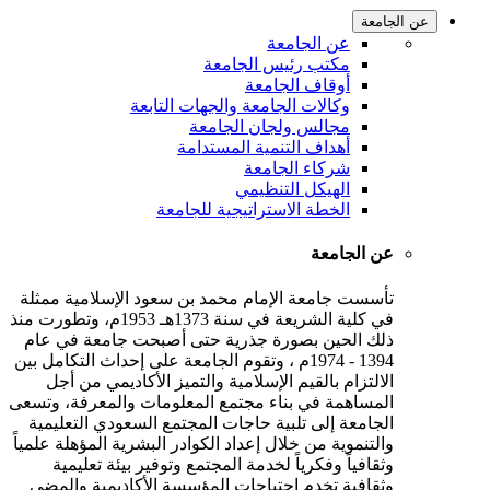
عن الجامعة
عن الجامعة
مكتب رئيس الجامعة
أوقاف الجامعة
وكالات الجامعة والجهات التابعة
مجالس ولجان الجامعة
أهداف التنمية المستدامة
شركاء الجامعة
الهيكل التنظيمي
الخطة الاستراتيجية للجامعة
عن الجامعة
تأسست جامعة الإمام محمد بن سعود الإسلامية ممثلة
في كلية الشريعة في سنة 1373هـ 1953م، وتطورت منذ
ذلك الحين بصورة جذرية حتى أصبحت جامعة في عام
1394 - 1974م ، وتقوم الجامعة على إحداث التكامل بين
الالتزام بالقيم الإسلامية والتميز الأكاديمي من أجل
المساهمة في بناء مجتمع المعلومات والمعرفة، وتسعى
الجامعة إلى تلبية حاجات المجتمع السعودي التعليمية
والتنموية من خلال إعداد الكوادر البشرية المؤهلة علمياً
وثقافياً وفكرياً لخدمة المجتمع وتوفير بيئة تعليمية
وثقافية تخدم احتياجات المؤسسة الأكاديمية والمضي