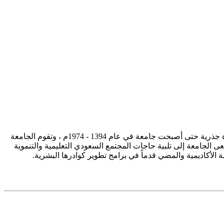
تأسست جامعة الإمام محمد بن سعود الإسلامية ممثلة في كلية الشريعة في سنة 1373هـ 1953م، وتطورت منذ ذلك الحين بصورة جذرية حتى أصبحت جامعة في عام 1394 - 1974م ، وتقوم الجامعة
ى الجامعة إلى تلبية حاجات المجتمع السعودي التعليمية والتنموية
سة الأكاديمية والمضي قدماً في برامج تطوير كوادرها البشرية.