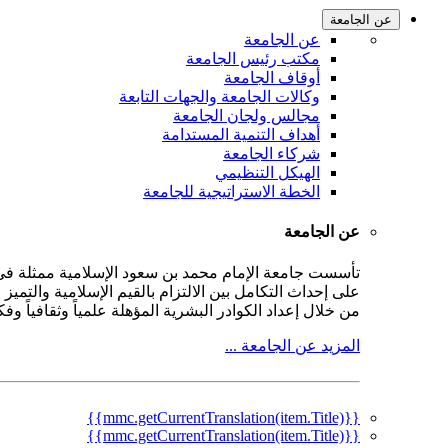
عن الجامعة
عن الجامعة
مكتب رئيس الجامعة
أوقاف الجامعة
وكالات الجامعة والجهات التابعة
مجالس ولجان الجامعة
أهداف التنمية المستدامة
شركاء الجامعة
الهيكل التنظيمي
الخطة الاستراتيجية للجامعة
عن الجامعة
على إحداث التكامل بين الالتزام بالقيم الإسلامية والتمي
من خلال إعداد الكوادر البشرية المؤهلة علمياً وثقافياً و
المزيد عن الجامعة ...
{{mmc.getCurrentTranslation(item.Title)}}
{{mmc.getCurrentTranslation(item.Title)}}