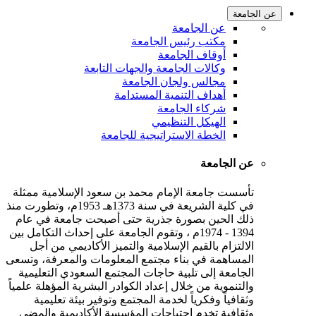
عن الجامعة
عن الجامعة
مكتب رئيس الجامعة
أوقاف الجامعة
وكالات الجامعة والجهات التابعة
مجالس ولجان الجامعة
أهداف التنمية المستدامة
شركاء الجامعة
الهيكل التنظيمي
الخطة الاستراتيجية للجامعة
عن الجامعة
تأسست جامعة الإمام محمد بن سعود الإسلامية ممثلة
في كلية الشريعة في سنة 1373هـ 1953م، وتطورت منذ
ذلك الحين بصورة جذرية حتى أصبحت جامعة في عام
1394 - 1974م ، وتقوم الجامعة على إحداث التكامل بين
الالتزام بالقيم الإسلامية والتميز الأكاديمي من أجل
المساهمة في بناء مجتمع المعلومات والمعرفة، وتسعى
الجامعة إلى تلبية حاجات المجتمع السعودي التعليمية
والتنموية من خلال إعداد الكوادر البشرية المؤهلة علمياً
وثقافياً وفكرياً لخدمة المجتمع وتوفير بيئة تعليمية
وثقافية تخدم احتياجات المؤسسة الأكاديمية والمضي