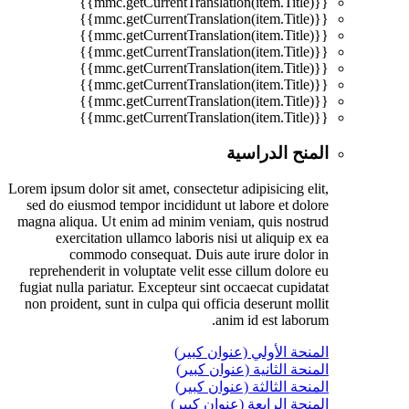
{{mmc.getCurrentTranslation(item.Title)}}
{{mmc.getCurrentTranslation(item.Title)}}
{{mmc.getCurrentTranslation(item.Title)}}
{{mmc.getCurrentTranslation(item.Title)}}
{{mmc.getCurrentTranslation(item.Title)}}
{{mmc.getCurrentTranslation(item.Title)}}
{{mmc.getCurrentTranslation(item.Title)}}
{{mmc.getCurrentTranslation(item.Title)}}
المنح الدراسية
Lorem ipsum dolor sit amet, consectetur adipisicing elit,
sed do eiusmod tempor incididunt ut labore et dolore
magna aliqua. Ut enim ad minim veniam, quis nostrud
exercitation ullamco laboris nisi ut aliquip ex ea
commodo consequat. Duis aute irure dolor in
reprehenderit in voluptate velit esse cillum dolore eu
fugiat nulla pariatur. Excepteur sint occaecat cupidatat
non proident, sunt in culpa qui officia deserunt mollit
anim id est laborum.
المنحة الأولي (عنوان كبير)
المنحة الثانية (عنوان كبير)
المنحة الثالثة (عنوان كبير)
المنحة الرابعة (عنوان كبير)