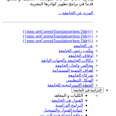
قدماً في برامج تطوير كوادرها البشرية.
المزيد عن الجامعة ...
{{mmc.getCurrentTranslation(item.Title)}}
{{mmc.getCurrentTranslation(item.Title)}}
{{mmc.getCurrentTranslation(item.Title)}}
عن الجامعة
مكتب رئيس الجامعة
أوقاف الجامعة
وكالات الجامعة والجهات التابعة
مجالس ولجان الجامعة
أهداف التنمية المستدامة
شركاء الجامعة
الهيكل التنظيمي
الخطة الاستراتيجية للجامعة
الدراسة في الجامعة
الكليات و المعاهد
القبول في الجامعة
البرامج الدراسية
عمادة القبول والتسجيل
مواقع أعضاء هيئة التدريس