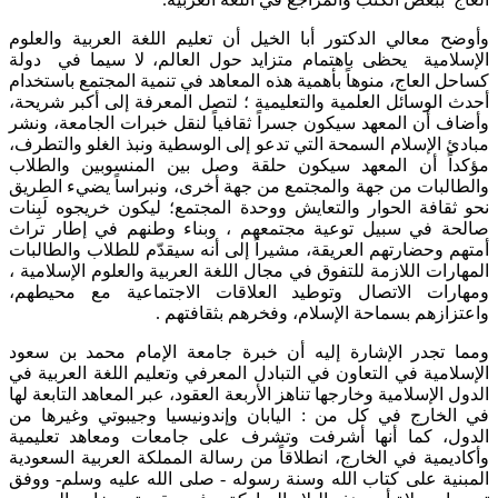
وأوضح معالي الدكتور أبا الخيل أن تعليم اللغة العربية والعلوم
الإسلامية يحظى باهتمام متزايد حول العالم، لا سيما في دولة
كساحل العاج، منوهاً بأهمية هذه المعاهد في تنمية المجتمع باستخدام
أحدث الوسائل العلمية والتعليمية ؛ لتصل المعرفة إلى أكبر شريحة،
وأضاف أن المعهد سيكون جسراً ثقافياً لنقل خبرات الجامعة، ونشر
مبادئ الإسلام السمحة التي تدعو إلى الوسطية ونبذ الغلو والتطرف،
مؤكداً أن المعهد سيكون حلقة وصل بين المنسوبين والطلاب
والطالبات من جهة والمجتمع من جهة أخرى، ونبراساً يضيء الطريق
نحو ثقافة الحوار والتعايش ووحدة المجتمع؛ ليكون خريجوه لَبِنات
صالحة في سبيل توعية مجتمعهم ، وبناء وطنهم في إطار تراث
أمتهم وحضارتهم العريقة، مشيراً إلى أنه سيقدّم للطلاب والطالبات
المهارات اللازمة للتفوق في مجال اللغة العربية والعلوم الإسلامية ،
ومهارات الاتصال وتوطيد العلاقات الاجتماعية مع محيطهم،
واعتزازهم بسماحة الإسلام، وفخرهم بثقافتهم .
ومما تجدر الإشارة إليه أن خبرة جامعة الإمام محمد بن سعود
الإسلامية في التعاون في التبادل المعرفي وتعليم اللغة العربية في
الدول الإسلامية وخارجها تناهز الأربعة العقود، عبر المعاهد التابعة لها
في الخارج في كل من : اليابان وإندونيسيا وجيبوتي وغيرها من
الدول، كما أنها أشرفت وتشرف على جامعات ومعاهد تعليمية
وأكاديمية في الخارج، انطلاقاً من رسالة المملكة العربية السعودية
المبنية على كتاب الله وسنة رسوله - صلى الله عليه وسلم- ووفق