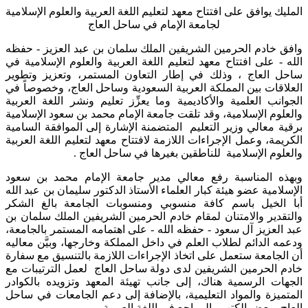
المليك يوافق على افتتاح معهد لتعليم اللغة العربية والعلوم الإسلامية
لجامعة الإمام في ساحل العاج
وافق خادم الحرمين الشريفين الملك سلمان بن عبد العزيز - حفظه
الله - على افتتاح معهد لتعليم اللغة العربية والعلوم الإسلامية في
ساحل العاج ، وذلك في إطار التعاون المستمر، وتعزيز وتطوير
العلاقات بين المملكة العربية السعودية وساحل العاج، وخصوصاً في
الجوانب العلمية والأكاديمية وما يعزِّز تعليم ونشر اللغة العربية
والعلوم الإسلامية، وقد تلقت جامعة الإمام محمد بن سعود الإسلامية
برقية معالي وزير التعليم المتضمنة الإشارة إلى الموافقة السامية
الكريمة، وعمل الإجراءات اللازمة لافتتاح معهد لتعليم اللغة العربية
والعلوم الإسلامية للناطقين بغيرها في ساحل العاج .
وبهذه المناسبة رفع معالي مدير جامعة الإمام محمد بن سعود
الإسلامية عضو هيئة كبار العلماء الأستاذ الدكتور سليمان بن عبد الله
أبا الخيل باسم كافة منسوبي ومنسوبات الجامعة بالغ الشكر
والتقدير والامتنان لمقام خادم الحرمين الشريفين الملك سلمان بن
عبد العزيز آل سعود - حفظه الله - على اهتمامه المستمر بالجامعة،
ودعمه الدائم لطلاب العلم في داخل المملكة وخارجها، وبيَّن معاليه
أن الجامعة ستعمل على اتخاذ الإجراءات اللازمة بالتنسيق مع سفارة
خادم الحرمين الشريفين لدى دولة ساحل العاج لعمل الترتيبات مع
الجهات الرسمية هناك، إلى جانب تهيئة المعهد وتزويده بالكوادر
المتميزة والمواد التعليمية، بالإضافة إلى دعم الجامعات في ساحل
العاج ببعض الكتب والمراجع في اللغة العربية.