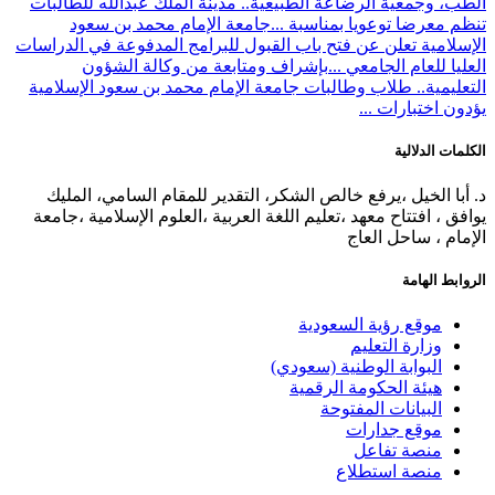
الطب، وجمعية الرضاعة الطبيعية.. مدينة الملك عبدالله للطالبات
تنظم معرضا توعويا بمناسبة ...
جامعة الإمام محمد بن سعود
الإسلامية تعلن عن فتح باب القبول للبرامج المدفوعة في الدراسات
العليا للعام الجامعي ...
بإشراف ومتابعة من وكالة الشؤون
التعليمية.. طلاب وطالبات جامعة الإمام محمد بن سعود الإسلامية
يؤدون اختبارات ...
الكلمات الدلالية
د. أبا الخيل ،يرفع خالص الشكر، التقدير للمقام السامي، المليك
يوافق ، افتتاح معهد ،تعليم اللغة العربية ،العلوم الإسلامية ،جامعة
الإمام ، ساحل العاج
الروابط الهامة
موقع رؤية السعودية
وزارة التعليم
البوابة الوطنية (سعودي)
هيئة الحكومة الرقمية
البيانات المفتوحة
موقع جدارات
منصة تفاعل
منصة استطلاع