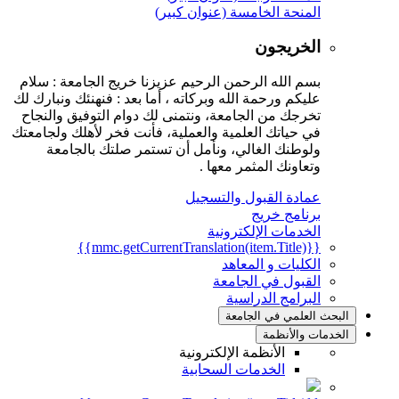
المنحة الخامسة (عنوان كبير)
الخريجون
بسم الله الرحمن الرحيم عزيزنا خريج الجامعة : سلام
عليكم ورحمة الله وبركاته ، أما بعد : فنهنئك ونبارك لك
تخرجك من الجامعة، ونتمنى لك دوام التوفيق والنجاح
في حياتك العلمية والعملية، فأنت فخر لأهلك ولجامعتك
ولوطنك الغالي، ونأمل أن تستمر صلتك بالجامعة
وتعاونك المثمر معها .
عمادة القبول والتسجيل
برنامج خريج
الخدمات الإلكترونية
{{mmc.getCurrentTranslation(item.Title)}}
الكليات و المعاهد
القبول في الجامعة
البرامج الدراسية
البحث العلمي في الجامعة
الخدمات والأنظمة
الأنظمة الإلكترونية
الخدمات السحابية