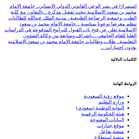
استمرارًا في نشر الوعي القانوني الدولي الإنساني.. جامعة الإمام
محمد بن سعود الإسلامية تبحث تفعيل مذكرة ...
بالتعاون مع كلية
الطب، وجمعية الرضاعة الطبيعية.. مدينة الملك عبدالله للطالبات
تنظم معرضا توعويا بمناسبة ...
جامعة الإمام محمد بن سعود
الإسلامية تعلن عن فتح باب القبول للبرامج المدفوعة في الدراسات
العليا للعام الجامعي ...
بإشراف ومتابعة من وكالة الشؤون
التعليمية.. طلاب وطالبات جامعة الإمام محمد بن سعود الإسلامية
يؤدون اختبارات ...
الكلمات الدلالية
الروابط الهامة
موقع رؤية السعودية
وزارة التعليم
البوابة الوطنية (سعودي)
هيئة الحكومة الرقمية
البيانات المفتوحة
موقع جدارات
منصة تفاعل
منصة استطلاع