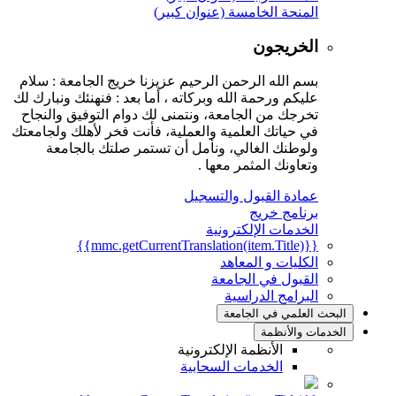
المنحة الخامسة (عنوان كبير)
الخريجون
بسم الله الرحمن الرحيم عزيزنا خريج الجامعة : سلام
عليكم ورحمة الله وبركاته ، أما بعد : فنهنئك ونبارك لك
تخرجك من الجامعة، ونتمنى لك دوام التوفيق والنجاح
في حياتك العلمية والعملية، فأنت فخر لأهلك ولجامعتك
ولوطنك الغالي، ونأمل أن تستمر صلتك بالجامعة
وتعاونك المثمر معها .
عمادة القبول والتسجيل
برنامج خريج
الخدمات الإلكترونية
{{mmc.getCurrentTranslation(item.Title)}}
الكليات و المعاهد
القبول في الجامعة
البرامج الدراسية
البحث العلمي في الجامعة
الخدمات والأنظمة
الأنظمة الإلكترونية
الخدمات السحابية