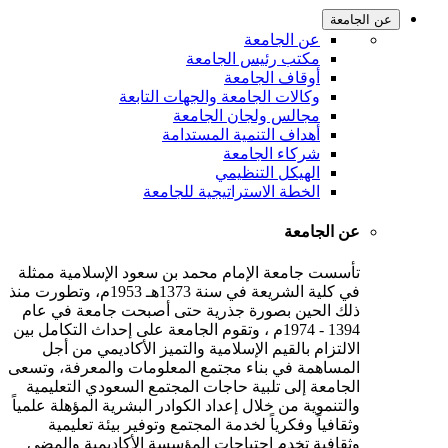
عن الجامعة
عن الجامعة
مكتب رئيس الجامعة
أوقاف الجامعة
وكالات الجامعة والجهات التابعة
مجالس ولجان الجامعة
أهداف التنمية المستدامة
شركاء الجامعة
الهيكل التنظيمي
الخطة الاستراتيجية للجامعة
عن الجامعة
تأسست جامعة الإمام محمد بن سعود الإسلامية ممثلة
في كلية الشريعة في سنة 1373هـ 1953م، وتطورت منذ
ذلك الحين بصورة جذرية حتى أصبحت جامعة في عام
1394 - 1974م ، وتقوم الجامعة على إحداث التكامل بين
الالتزام بالقيم الإسلامية والتميز الأكاديمي من أجل
المساهمة في بناء مجتمع المعلومات والمعرفة، وتسعى
الجامعة إلى تلبية حاجات المجتمع السعودي التعليمية
والتنموية من خلال إعداد الكوادر البشرية المؤهلة علمياً
وثقافياً وفكرياً لخدمة المجتمع وتوفير بيئة تعليمية
وثقافية تخدم احتياجات المؤسسة الأكاديمية والمضي