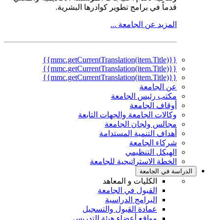
قدماً في برامج تطوير كوادرها البشرية.
المزيد عن الجامعة ...
{{mmc.getCurrentTranslation(item.Title)}}
{{mmc.getCurrentTranslation(item.Title)}}
{{mmc.getCurrentTranslation(item.Title)}}
عن الجامعة
مكتب رئيس الجامعة
أوقاف الجامعة
وكالات الجامعة والجهات التابعة
مجالس ولجان الجامعة
أهداف التنمية المستدامة
شركاء الجامعة
الهيكل التنظيمي
الخطة الاستراتيجية للجامعة
الدراسة في الجامعة
الكليات و المعاهد
القبول في الجامعة
البرامج الدراسية
عمادة القبول والتسجيل
مواقع أعضاء هيئة التدريس