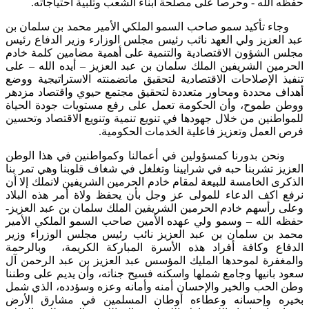
حفظه الله - وحرصاً على مصلحة أبناء الشعب وتلبية احتياجاته.
وجاء تأكيد سمو صاحب السمو الملكي الأمير محمد بن سلمان بن
عبد العزيز ولي العهد نائب رئيس مجلس الوزارء وزير الدفاع رئيس
مجلس الشؤون الاقتصادية والتنمية على أهمية مضامين كلمة خادم
الحرمين الشريفين الملك سلمان بن عبد العزيز – أيده الله – على
تنفيذ الإصلاحات الاقتصادية لتحقيق ماتضمنته الاستراتيجية ووضع
أهداف محددة ومحاور متعددة لتحقيق مجتمع حيوي واقتصاد مزدهر
ووطن طموح، وأن الحكومة تعمل على رفع مستويات جودة الحياة
للمواطنين من خلال جهودها في تنويع تنمية وتنويع الاقتصاد وتحسين
فرص العمل وتعزيز فاعلية الخدمات الحكومية.
ونحن بدورنا كمسؤولين في أعمالنا وكمواطنين في هذا الوطن
العزيز تشربنا حبه في شرايينا وتغلغل في شغاف قلوبنا وهي تمر بنا
الذكرى الخامسة للبيعة لمقام خادم الحرمين الشريفين لانملك إلا أن
نرفع اكف الدعاء للمولى عز وجل بأن يحفظ ولاة أمر هذه البلاد
وعلى رأسهم خادم الحرمين الشريفين الملك سلمان بن عبد العزيز-
حفظه الله – وسمو ولي عهده الأمين صاحب السمو الملكي الأمير
محمد بن سلمان بن عبد العزيز نائب رئيس مجلس الوزراء وزير
الدفاع وكافة أفراد هذه الأسرة المباركة الكريمة، وبالرحمة
والمغفرة لموحدها المليك المؤسس عبد العزيز بن عبد الرحمن آل
سعود بانيها وجامع شملها واسكنه فسيح جناته، وأن يديم على وطننا
وطن الحب والخير والإحسان أمنه وأمانه وعزه وسؤدده، الذي شمل
بخيره وإحسانه وعطاءه أوطان المسلمين في مشارق الأرض