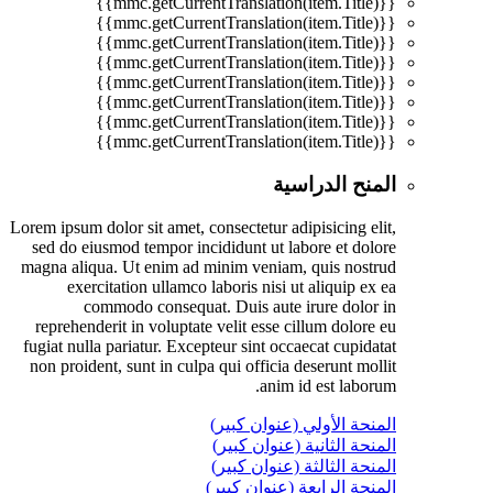
{{mmc.getCurrentTranslation(item.Title)}}
{{mmc.getCurrentTranslation(item.Title)}}
{{mmc.getCurrentTranslation(item.Title)}}
{{mmc.getCurrentTranslation(item.Title)}}
{{mmc.getCurrentTranslation(item.Title)}}
{{mmc.getCurrentTranslation(item.Title)}}
{{mmc.getCurrentTranslation(item.Title)}}
{{mmc.getCurrentTranslation(item.Title)}}
المنح الدراسية
Lorem ipsum dolor sit amet, consectetur adipisicing elit,
sed do eiusmod tempor incididunt ut labore et dolore
magna aliqua. Ut enim ad minim veniam, quis nostrud
exercitation ullamco laboris nisi ut aliquip ex ea
commodo consequat. Duis aute irure dolor in
reprehenderit in voluptate velit esse cillum dolore eu
fugiat nulla pariatur. Excepteur sint occaecat cupidatat
non proident, sunt in culpa qui officia deserunt mollit
anim id est laborum.
المنحة الأولي (عنوان كبير)
المنحة الثانية (عنوان كبير)
المنحة الثالثة (عنوان كبير)
المنحة الرابعة (عنوان كبير)