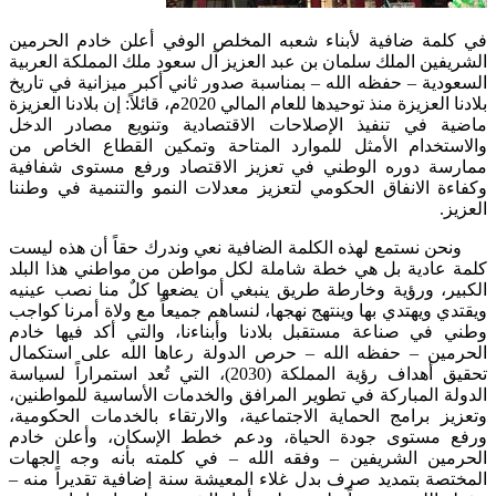
​​​في كلمة ضافية لأبناء شعبه المخلص الوفي أعلن خادم الحرمين
الشريفين الملك سلمان بن عبد العزيز آل سعود ملك المملكة العربية
السعودية – حفظه الله – بمناسبة صدور ثاني أكبر ميزانية في تاريخ
بلادنا العزيزة منذ توحيدها للعام المالي 2020م، قائلاً: إن بلادنا العزيزة
ماضية في تنفيذ الإصلاحات الاقتصادية وتنويع مصادر الدخل
والاستخدام الأمثل للموارد المتاحة وتمكين القطاع الخاص من
ممارسة دوره الوطني في تعزيز الاقتصاد ورفع مستوى شفافية
وكفاءة الانفاق الحكومي لتعزيز معدلات النمو والتنمية في وطننا
العزيز.
ونحن نستمع لهذه الكلمة الضافية نعي وندرك حقاً أن هذه ليست
كلمة عادية بل هي خطة شاملة لكل مواطن من مواطني هذا البلد
الكبير، ورؤية وخارطة طريق ينبغي أن يضعها كلٌ منا نصب عينيه
ويقتدي ويهتدي بها وينتهج نهجها، لنساهم جميعاً مع ولاة أمرنا كواجب
وطني في صناعة مستقبل بلادنا وأبناءنا، والتي أكد فيها خادم
الحرمين – حفظه الله – حرص الدولة رعاها الله على استكمال
تحقيق أهداف رؤية المملكة (2030)، التي تُعد استمراراً لسياسة
الدولة المباركة في تطوير المرافق والخدمات الأساسية للمواطنين،
وتعزيز برامج الحماية الاجتماعية، والارتقاء بالخدمات الحكومية،
ورفع مستوى جودة الحياة، ودعم خطط الإسكان، وأعلن خادم
الحرمين الشريفين – وفقه الله – في كلمته بأنه وجه الجهات
المختصة بتمديد صرف بدل غلاء المعيشة سنة إضافية تقديراً منه –