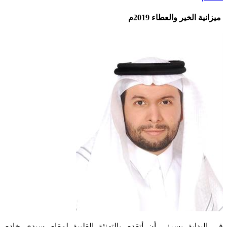
ميزانية الخير والعطاء 2019م
​​في البداية يسرني أن أتقدم بالتهنئة القلبية لمقام سيدي خادم