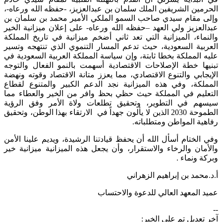
الحرمين الشريفين الملك سلمان بن عبدالعزيز، -حفظه الله ورعاه-،
وإلى مقام سيدي صاحب السمو الملكي الأمير محمد بن سلمان بن
عبدالعزيز ولي العهد –حفظه الله ورعاه- على إعلان ميزانية الخير
والنماء، الميزانية التي تعد ثاني أضخم ميزانية في تاريخ المملكة
العربية السعودية، حيث تدعم المسار التنموي الذي تنتهجه وتسير
عليه المملكة بخطا ثابتة، وإن سياسة المملكة العربية السعودية في
تبنيها خطة الإصلاحات الاقتصادية أسهمت بالنمو الفعال والتوجه
الإيجابي والتنوع الاقتصادي، مما يعزز متانة الاقتصاد وقوته ونهضة
المملكة، وفي هذه الميزانية نجد الدعم الكبير والمتنوع لقطاع
التعليم في المملكة حيث حظي بحظ وافر من الخير والعطاء مما
سيسهم في التطوير، وتحقيق تطلعات ولاة الأمر وفق الرؤية
الطموحة 2030 الذين لا يألون جهداً في الارتقاء بهذا الوطن، وتحقيق
رفاهية المواطن ومتطلباته.
وفي الختام أسأل الله أن يحفظ قيادتنا الرشيدة، ويديم علينا الأمن
والأمان والرخاء والاستقرار، وأن يجعل هذه الميزانية ميزانية خير
وبركة ونماء .
أ.د.محمد بن إبراهيم الزهراني
عميد المعهد العالي للدعوة والاحتساب
--
آخر تعديل تم على الخبر: