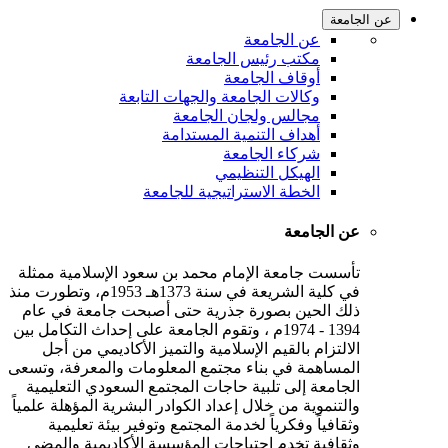
عن الجامعة
عن الجامعة
مكتب رئيس الجامعة
أوقاف الجامعة
وكالات الجامعة والجهات التابعة
مجالس ولجان الجامعة
أهداف التنمية المستدامة
شركاء الجامعة
الهيكل التنظيمي
الخطة الاستراتيجية للجامعة
عن الجامعة
تأسست جامعة الإمام محمد بن سعود الإسلامية ممثلة
في كلية الشريعة في سنة 1373هـ 1953م، وتطورت منذ
ذلك الحين بصورة جذرية حتى أصبحت جامعة في عام
1394 - 1974م ، وتقوم الجامعة على إحداث التكامل بين
الالتزام بالقيم الإسلامية والتميز الأكاديمي من أجل
المساهمة في بناء مجتمع المعلومات والمعرفة، وتسعى
الجامعة إلى تلبية حاجات المجتمع السعودي التعليمية
والتنموية من خلال إعداد الكوادر البشرية المؤهلة علمياً
وثقافياً وفكرياً لخدمة المجتمع وتوفير بيئة تعليمية
وثقافية تخدم احتياجات المؤسسة الأكاديمية والمضي