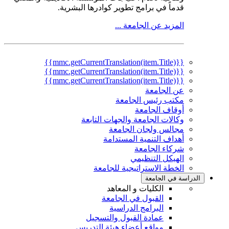
قدماً في برامج تطوير كوادرها البشرية.
المزيد عن الجامعة ...
{{mmc.getCurrentTranslation(item.Title)}}
{{mmc.getCurrentTranslation(item.Title)}}
{{mmc.getCurrentTranslation(item.Title)}}
عن الجامعة
مكتب رئيس الجامعة
أوقاف الجامعة
وكالات الجامعة والجهات التابعة
مجالس ولجان الجامعة
أهداف التنمية المستدامة
شركاء الجامعة
الهيكل التنظيمي
الخطة الاستراتيجية للجامعة
الدراسة في الجامعة
الكليات و المعاهد
القبول في الجامعة
البرامج الدراسية
عمادة القبول والتسجيل
مواقع أعضاء هيئة التدريس