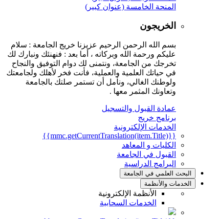
المنحة الخامسة (عنوان كبير)
الخريجون
بسم الله الرحمن الرحيم عزيزنا خريج الجامعة : سلام
عليكم ورحمة الله وبركاته ، أما بعد : فنهنئك ونبارك لك
تخرجك من الجامعة، ونتمنى لك دوام التوفيق والنجاح
في حياتك العلمية والعملية، فأنت فخر لأهلك ولجامعتك
ولوطنك الغالي، ونأمل أن تستمر صلتك بالجامعة
وتعاونك المثمر معها .
عمادة القبول والتسجيل
برنامج خريج
الخدمات الإلكترونية
{{mmc.getCurrentTranslation(item.Title)}}
الكليات و المعاهد
القبول في الجامعة
البرامج الدراسية
البحث العلمي في الجامعة
الخدمات والأنظمة
الأنظمة الإلكترونية
الخدمات السحابية