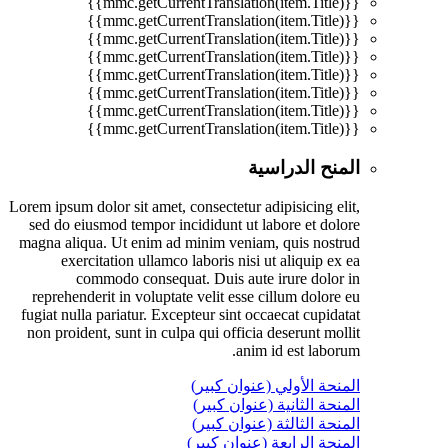
{{mmc.getCurrentTranslation(item.Title)}}
{{mmc.getCurrentTranslation(item.Title)}}
{{mmc.getCurrentTranslation(item.Title)}}
{{mmc.getCurrentTranslation(item.Title)}}
{{mmc.getCurrentTranslation(item.Title)}}
{{mmc.getCurrentTranslation(item.Title)}}
{{mmc.getCurrentTranslation(item.Title)}}
{{mmc.getCurrentTranslation(item.Title)}}
المنح الدراسية
Lorem ipsum dolor sit amet, consectetur adipisicing elit,
sed do eiusmod tempor incididunt ut labore et dolore
magna aliqua. Ut enim ad minim veniam, quis nostrud
exercitation ullamco laboris nisi ut aliquip ex ea
commodo consequat. Duis aute irure dolor in
reprehenderit in voluptate velit esse cillum dolore eu
fugiat nulla pariatur. Excepteur sint occaecat cupidatat
non proident, sunt in culpa qui officia deserunt mollit
anim id est laborum.
المنحة الأولي (عنوان كبير)
المنحة الثانية (عنوان كبير)
المنحة الثالثة (عنوان كبير)
المنحة الرابعة (عنوان كبير)