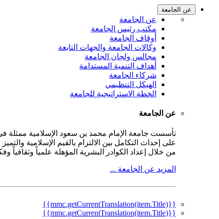
عن الجامعة
عن الجامعة
مكتب رئيس الجامعة
أوقاف الجامعة
وكالات الجامعة والجهات التابعة
مجالس ولجان الجامعة
أهداف التنمية المستدامة
شركاء الجامعة
الهيكل التنظيمي
الخطة الاستراتيجية للجامعة
عن الجامعة
على إحداث التكامل بين الالتزام بالقيم الإسلامية والتمي
من خلال إعداد الكوادر البشرية المؤهلة علمياً وثقافياً و
المزيد عن الجامعة ...
{{mmc.getCurrentTranslation(item.Title)}}
{{mmc.getCurrentTranslation(item.Title)}}