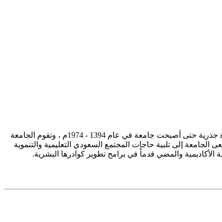
تأسست جامعة الإمام محمد بن سعود الإسلامية ممثلة في كلية الشريعة في سنة 1373هـ 1953م، وتطورت منذ ذلك الحين بصورة جذرية حتى أصبحت جامعة في عام 1394 - 1974م ، وتقوم الجامعة
ى الجامعة إلى تلبية حاجات المجتمع السعودي التعليمية والتنموية
سة الأكاديمية والمضي قدماً في برامج تطوير كوادرها البشرية.