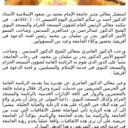
​​​استقبل معالي مدير جامعة الإمام محمد بن سعود الإسلامية الأستاذ
الدكتور أحمد بن سالم العامري اليوم الخميس 11 / 2 /1441هـ ، في
مكتبه معالي الرئيس العام لشؤون المسجد الحرام والمسجد النبوي
الشيخ الدكتور عبدالرحمن بن عبدالعزيز السديس, وصاحب السمو
الأمير الدكتور بندر بن سلمان بن محمد رئيس لجنة الدعوة في
أفريقيا, بحضور وكلاء الجامعة وعدد من المسؤولين .
ورحب الدكتور العامري بمعالي الشيخ الدكتور السديس , وصاحب
السمو الأمير الدكتور بندر بن سلمان بن محمد، في رحاب الجامعة,
مثنياً على الدور الذي تقوم به الرئاسة العامة لشؤون المسجد الحرام
والمسجد النبوي في خدمة الإسلام والمسلمين, و لجنة الدعوة في
أفريقيا .
وعبر معالي الدكتور العامري عن تقديره بما تقدمه الرئاسة العامة
في الحرمين الشريفين من خدمات كبيرة وحراك فعّال وعناية فائقة
بالمعتمرين والزوار في كافة الإدارات الخدمية بالرئاسة والمسجد
الحرام وكذلك المسجد النبوي , داعياً المولى عز وجل أن يجزي ولاة
أمر هذه البلاد خير الجزاء على هذه الرعاية والعناية الجليلة, مشيراً
إلى أن هذه الزيارة تأتي لمواصلة تفعيل الاتفاقيات التي تمت بين
الجامعة والرئاسة بما يخدم الجامعة والرئاسة, مؤكداً أن الجامعة
حريصة على أن ترى هذه الاتفاقيات واقعاً عملياً يخدم رؤية الجامعة
في خدمة الحرمين الشريفين و هذا الوطن المبارك .