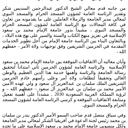
من جانبه قدم معالي الشيخ الدكتور عبدالرحمن السديس شكر
وتقدير الرئاسة العامة لشؤون المسجد الحرام والمسجد النبوي
لمعالي مدير الجامعة والزملاء العاملين على ما يقدمونه من تعاون
في كافة المجالات مع الرئاسة العامة لشؤون المسجد الحرام
والمسجد النبوي ، مشيداً بدور جامعة الإمام محمد بن سعود
الإسلامية في تعزيز منهج الكتاب والسنة والسير على نهج هذه البلاد ،
وبالتعاون البناء بين الرئاسة جامعة الإمام من أجل تطوير الخدمات
المقدمة في الحرمين الشريفين وفق توجيهات ولاة الأمر - حفظهم
الله -
وأبان معاليه أن الاتفاقيات الموقعة بين جامعة الإمام محمد بن سعود
الإسلامية والرئاسة العامة لشؤون الحرمين تأتي امتداداً لتحقيق
رسالة الجامعة والرئاسة وأهمها خدمة هذا الدين العظيم والوطن
الغالي وتحقيقاً لتطلعات ولاة أمر وعلى رأسهم خادم الحرمين
الشريفين الملك سلمان بن عبدالعزيز آل سعود و ولي عهده الأمين
الأمير محمد بن سلمان بن عبدالعزيز آل سعود – حفظهم الله – و
لرؤية المملكة العربية السعودية 2030 , مشدداً على أهمية تفعيل
ومتابعة الاتفاقيات الموقعة و كرسي الرئاسة العامة لشؤون المسجد
الحرام والمسجد النبوي.
وفي سياق متصل قدم صاحب السمو الأمير الدكتور بندر بن سلمان
بن محمد رئيس لجنة الدعوة في أفريقيا الشكر لمعالي مدير الجامعة
ولكل منسوبي جامعة الإمام محمد بن سعود الإسلامية على ما تجده