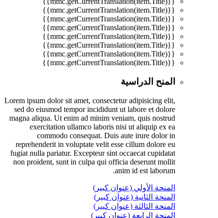
{{mmc.getCurrentTranslation(item.Title)}}
{{mmc.getCurrentTranslation(item.Title)}}
{{mmc.getCurrentTranslation(item.Title)}}
{{mmc.getCurrentTranslation(item.Title)}}
{{mmc.getCurrentTranslation(item.Title)}}
{{mmc.getCurrentTranslation(item.Title)}}
{{mmc.getCurrentTranslation(item.Title)}}
{{mmc.getCurrentTranslation(item.Title)}}
المنح الدراسية
Lorem ipsum dolor sit amet, consectetur adipisicing elit,
sed do eiusmod tempor incididunt ut labore et dolore
magna aliqua. Ut enim ad minim veniam, quis nostrud
exercitation ullamco laboris nisi ut aliquip ex ea
commodo consequat. Duis aute irure dolor in
reprehenderit in voluptate velit esse cillum dolore eu
fugiat nulla pariatur. Excepteur sint occaecat cupidatat
non proident, sunt in culpa qui officia deserunt mollit
anim id est laborum.
المنحة الأولي (عنوان كبير)
المنحة الثانية (عنوان كبير)
المنحة الثالثة (عنوان كبير)
المنحة الرابعة (عنوان كبير)