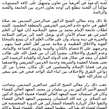
لجنة الدعوة في أفريقيا من تعاون وتسهيل على كافة المستويات
مؤكداً أن اللجنة تتطلع إلى أوجه تعاون أخرى بين الجامعة واللجنة
والرئاسة.
تلا ذلك وجه معالي الشيخ الدكتور عبدالرحمن السديس بعد صلاة
الظهر في جامع خادم الحرمين الشريفين بالمنطقة التعليمية، كلمته
لطلاب جامعة الإمام محمد بن سعود الإسلامية أبان فيها أن العلم
الشرعي هو صمام الأمان الذي يوصل العبد إلى مرافئ السلامة
والخيرية في دينه ودنياه, وأن على طالب العلم لابد أن يتمتع بالسجايا
القوية والأخلاق العظيمة و سلامة صدور أهل العلم فيما بينهم ,
وحرصهم على الاعتصام بالكتاب والسنة ولزوم الجماعة والإمامة,
وعدم التفرق والاختلاف, مشيراً إلى أن من فضل الله على طالب
العلم أن متعه في ضلال هذه الدولة المباركة والقيادة الرشيدة التي
تعنى بقضايا العقيدة والشريعة وخدمة الحرمين الشريفين وقاصدهما
وترعى قضايا الإسلام والمسلمين في كل مكان, محذراً من كل
دواعي التفرق والاختلاف بين ابناء البلد الواحد فنحن في نعم ينبغي
أن نشكر الله عليها.
عقب ذلك زار معالي الشيخ الدكتور عبدالعزيز السديس, وصاحب
السمو الأمير الدكتور بندر بن سلمان بن محمد, المعهد العالي للقضاء
وكان في استقباله عميد المعهد العالي للقضاء فضيلة الشيخ الدكتور
عبد السلام بن عبد الله السليمان, ومنسوبي المعهد العالي للقضاء
والتقوا خلال الزيارة بالقضاة المشاركين في الدورة المتخصصة في
القضاء لقضاة إفريقيا التي ينظمها المعهد العالي للقضاء مُمثلاً بوكالة