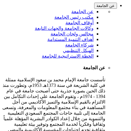
عن الجامعة
عن الجامعة
مكتب رئيس الجامعة
أوقاف الجامعة
وكالات الجامعة والجهات التابعة
مجالس ولجان الجامعة
أهداف التنمية المستدامة
شركاء الجامعة
الهيكل التنظيمي
الخطة الاستراتيجية للجامعة
عن الجامعة
تأسست جامعة الإمام محمد بن سعود الإسلامية ممثلة
في كلية الشريعة في سنة 1373هـ 1953م، وتطورت منذ
ذلك الحين بصورة جذرية حتى أصبحت جامعة في عام
1394 - 1974م ، وتقوم الجامعة على إحداث التكامل بين
الالتزام بالقيم الإسلامية والتميز الأكاديمي من أجل
المساهمة في بناء مجتمع المعلومات والمعرفة، وتسعى
الجامعة إلى تلبية حاجات المجتمع السعودي التعليمية
والتنموية من خلال إعداد الكوادر البشرية المؤهلة علمياً
وثقافياً وفكرياً لخدمة المجتمع وتوفير بيئة تعليمية
وثقافية تخدم احتياجات المؤسسة الأكاديمية والمضي