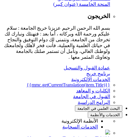
المنحة الخامسة (عنوان كبير)
الخريجون
بسم الله الرحمن الرحيم عزيزنا خريج الجامعة : سلام
عليكم ورحمة الله وبركاته ، أما بعد : فنهنئك ونبارك لك
تخرجك من الجامعة، ونتمنى لك دوام التوفيق والنجاح
في حياتك العلمية والعملية، فأنت فخر لأهلك ولجامعتك
ولوطنك الغالي، ونأمل أن تستمر صلتك بالجامعة
وتعاونك المثمر معها .
عمادة القبول والتسجيل
برنامج خريج
الخدمات الإلكترونية
{{mmc.getCurrentTranslation(item.Title)}}
الكليات و المعاهد
القبول في الجامعة
البرامج الدراسية
البحث العلمي في الجامعة
الخدمات والأنظمة
الأنظمة الإلكترونية
الخدمات السحابية