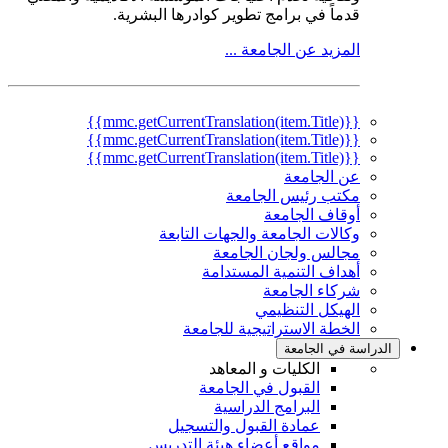
قدماً في برامج تطوير كوادرها البشرية.
المزيد عن الجامعة ...
{{mmc.getCurrentTranslation(item.Title)}}
{{mmc.getCurrentTranslation(item.Title)}}
{{mmc.getCurrentTranslation(item.Title)}}
عن الجامعة
مكتب رئيس الجامعة
أوقاف الجامعة
وكالات الجامعة والجهات التابعة
مجالس ولجان الجامعة
أهداف التنمية المستدامة
شركاء الجامعة
الهيكل التنظيمي
الخطة الاستراتيجية للجامعة
الدراسة في الجامعة
الكليات و المعاهد
القبول في الجامعة
البرامج الدراسية
عمادة القبول والتسجيل
مواقع أعضاء هيئة التدريس