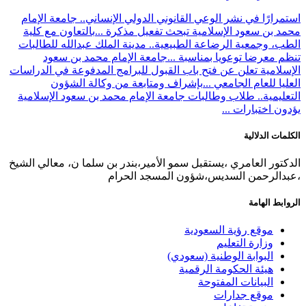
استمرارًا في نشر الوعي القانوني الدولي الإنساني.. جامعة الإمام
محمد بن سعود الإسلامية تبحث تفعيل مذكرة ...
بالتعاون مع كلية
الطب، وجمعية الرضاعة الطبيعية.. مدينة الملك عبدالله للطالبات
تنظم معرضا توعويا بمناسبة ...
جامعة الإمام محمد بن سعود
الإسلامية تعلن عن فتح باب القبول للبرامج المدفوعة في الدراسات
العليا للعام الجامعي ...
بإشراف ومتابعة من وكالة الشؤون
التعليمية.. طلاب وطالبات جامعة الإمام محمد بن سعود الإسلامية
يؤدون اختبارات ...
الكلمات الدلالية
الدكتور العامري ،يستقبل سمو الأمير،بندر بن سلما ن، معالي الشيخ
،عبدالرحمن السديس،شؤون المسجد الحرام
الروابط الهامة
موقع رؤية السعودية
وزارة التعليم
البوابة الوطنية (سعودي)
هيئة الحكومة الرقمية
البيانات المفتوحة
موقع جدارات