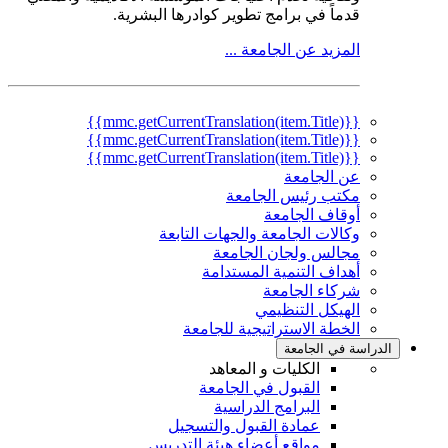
قدماً في برامج تطوير كوادرها البشرية.
المزيد عن الجامعة ...
{{mmc.getCurrentTranslation(item.Title)}}
{{mmc.getCurrentTranslation(item.Title)}}
{{mmc.getCurrentTranslation(item.Title)}}
عن الجامعة
مكتب رئيس الجامعة
أوقاف الجامعة
وكالات الجامعة والجهات التابعة
مجالس ولجان الجامعة
أهداف التنمية المستدامة
شركاء الجامعة
الهيكل التنظيمي
الخطة الاستراتيجية للجامعة
الدراسة في الجامعة
الكليات و المعاهد
القبول في الجامعة
البرامج الدراسية
عمادة القبول والتسجيل
مواقع أعضاء هيئة التدريس