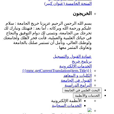
المنحة الخامسة (عنوان كبير)
الخريجون
بسم الله الرحمن الرحيم عزيزنا خريج الجامعة : سلام
عليكم ورحمة الله وبركاته ، أما بعد : فنهنئك ونبارك لك
تخرجك من الجامعة، ونتمنى لك دوام التوفيق والنجاح
في حياتك العلمية والعملية، فأنت فخر لأهلك ولجامعتك
ولوطنك الغالي، ونأمل أن تستمر صلتك بالجامعة
وتعاونك المثمر معها .
عمادة القبول والتسجيل
برنامج خريج
الخدمات الإلكترونية
{{mmc.getCurrentTranslation(item.Title)}}
الكليات و المعاهد
القبول في الجامعة
البرامج الدراسية
البحث العلمي في الجامعة
الخدمات والأنظمة
الأنظمة الإلكترونية
الخدمات السحابية