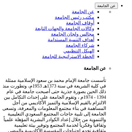
عن الجامعة
عن الجامعة
مكتب رئيس الجامعة
أوقاف الجامعة
وكالات الجامعة والجهات التابعة
مجالس ولجان الجامعة
أهداف التنمية المستدامة
شركاء الجامعة
الهيكل التنظيمي
الخطة الاستراتيجية للجامعة
عن الجامعة
تأسست جامعة الإمام محمد بن سعود الإسلامية ممثلة
في كلية الشريعة في سنة 1373هـ 1953م، وتطورت منذ
ذلك الحين بصورة جذرية حتى أصبحت جامعة في عام
1394 - 1974م ، وتقوم الجامعة على إحداث التكامل بين
الالتزام بالقيم الإسلامية والتميز الأكاديمي من أجل
المساهمة في بناء مجتمع المعلومات والمعرفة، وتسعى
الجامعة إلى تلبية حاجات المجتمع السعودي التعليمية
والتنموية من خلال إعداد الكوادر البشرية المؤهلة علمياً
وثقافياً وفكرياً لخدمة المجتمع وتوفير بيئة تعليمية
وثقافية تخدم احتياجات المؤسسة الأكاديمية والمضي