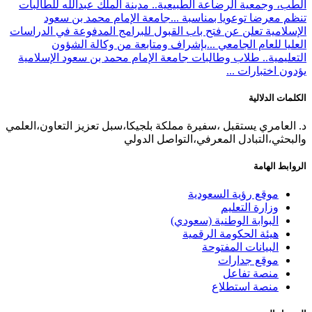
الطب، وجمعية الرضاعة الطبيعية.. مدينة الملك عبدالله للطالبات
تنظم معرضا توعويا بمناسبة ...
جامعة الإمام محمد بن سعود
الإسلامية تعلن عن فتح باب القبول للبرامج المدفوعة في الدراسات
العليا للعام الجامعي ...
بإشراف ومتابعة من وكالة الشؤون
التعليمية.. طلاب وطالبات جامعة الإمام محمد بن سعود الإسلامية
يؤدون اختبارات ...
الكلمات الدلالية
د. العامري يستقبل ،سفيرة مملكة بلجيكا،سبل تعزيز التعاون،العلمي
والبحثي،التبادل المعرفي،التواصل الدولي
الروابط الهامة
موقع رؤية السعودية
وزارة التعليم
البوابة الوطنية (سعودي)
هيئة الحكومة الرقمية
البيانات المفتوحة
موقع جدارات
منصة تفاعل
منصة استطلاع