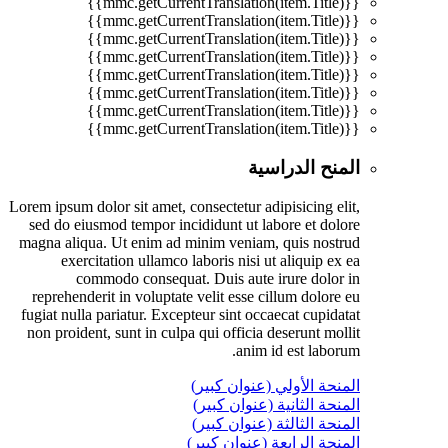
{{mmc.getCurrentTranslation(item.Title)}}
{{mmc.getCurrentTranslation(item.Title)}}
{{mmc.getCurrentTranslation(item.Title)}}
{{mmc.getCurrentTranslation(item.Title)}}
{{mmc.getCurrentTranslation(item.Title)}}
{{mmc.getCurrentTranslation(item.Title)}}
{{mmc.getCurrentTranslation(item.Title)}}
{{mmc.getCurrentTranslation(item.Title)}}
المنح الدراسية
Lorem ipsum dolor sit amet, consectetur adipisicing elit,
sed do eiusmod tempor incididunt ut labore et dolore
magna aliqua. Ut enim ad minim veniam, quis nostrud
exercitation ullamco laboris nisi ut aliquip ex ea
commodo consequat. Duis aute irure dolor in
reprehenderit in voluptate velit esse cillum dolore eu
fugiat nulla pariatur. Excepteur sint occaecat cupidatat
non proident, sunt in culpa qui officia deserunt mollit
anim id est laborum.
المنحة الأولي (عنوان كبير)
المنحة الثانية (عنوان كبير)
المنحة الثالثة (عنوان كبير)
المنحة الرابعة (عنوان كبير)