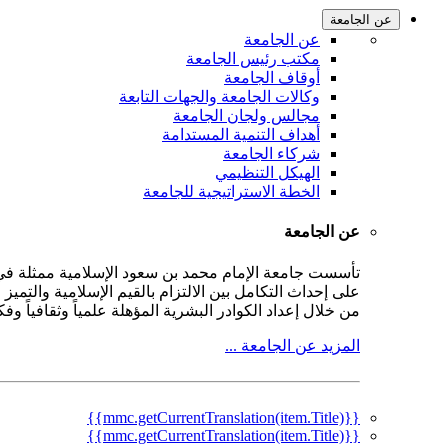
عن الجامعة
عن الجامعة
مكتب رئيس الجامعة
أوقاف الجامعة
وكالات الجامعة والجهات التابعة
مجالس ولجان الجامعة
أهداف التنمية المستدامة
شركاء الجامعة
الهيكل التنظيمي
الخطة الاستراتيجية للجامعة
عن الجامعة
على إحداث التكامل بين الالتزام بالقيم الإسلامية والتمي
من خلال إعداد الكوادر البشرية المؤهلة علمياً وثقافياً و
المزيد عن الجامعة ...
{{mmc.getCurrentTranslation(item.Title)}}
{{mmc.getCurrentTranslation(item.Title)}}