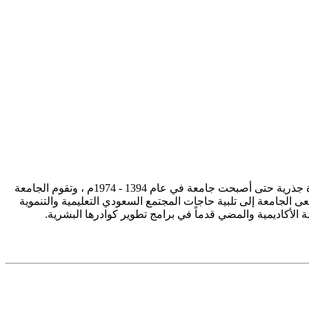
تأسست جامعة الإمام محمد بن سعود الإسلامية ممثلة في كلية الشريعة في سنة 1373هـ 1953م، وتطورت منذ ذلك الحين بصورة جذرية حتى أصبحت جامعة في عام 1394 - 1974م ، وتقوم الجامعة
ى الجامعة إلى تلبية حاجات المجتمع السعودي التعليمية والتنموية
سة الأكاديمية والمضي قدماً في برامج تطوير كوادرها البشرية.