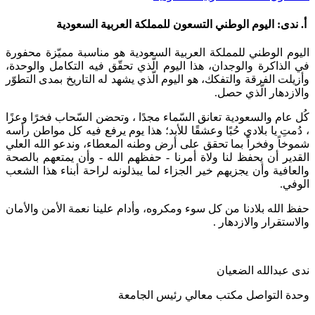
أ. ندى: اليوم الوطني التسعون للمملكة العربية السعودية
​اليوم الوطني للمملكة العربية السعودية هو مناسبة مميّزة محفورة
في الذاكرة والوجدان، هذا اليوم الّذي تحقّق فيه التكامل والوحدة،
وأزيلت الفرقة والتفكك، هو اليوم الّذي يشهد له التاريخ بمدى التطوّر
والازدهار الّذي حصل.
كُل عام والسعودية تعانق السّماء مجدًا ، وتحضن السّحاب فخرًا وعزًا
، دُمتِ يا بلادي حُبًا وعشقًا للأبد؛ هذا يوم يرفع فيه كل مواطن رأسه
شموخاً وفخراً بما تحقق على أرض وطنه المعطاء، وندعو الله العلي
القدير أن يحفظ لنا ولاة أمرنا - حفظهم الله - وأن يمتعهم بالصحة
والعافية وأن يجزيهم خير الجزاء لما يبذلونه لراحة أبناء هذا الشعب
الوفي.
حفظ الله بلادنا من كل سوء ومكروه، وأدام علينا نعمة الأمن والأمان
والاستقرار والازدهار . ​
ندى عبدالله الضعيان
وحدة التواصل مكتب معالي رئيس الجامعة