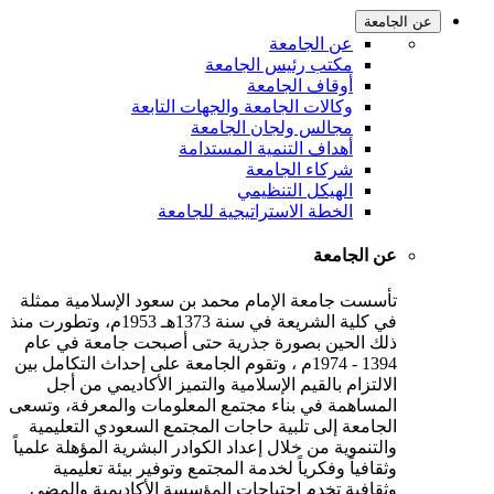
عن الجامعة
عن الجامعة
مكتب رئيس الجامعة
أوقاف الجامعة
وكالات الجامعة والجهات التابعة
مجالس ولجان الجامعة
أهداف التنمية المستدامة
شركاء الجامعة
الهيكل التنظيمي
الخطة الاستراتيجية للجامعة
عن الجامعة
تأسست جامعة الإمام محمد بن سعود الإسلامية ممثلة
في كلية الشريعة في سنة 1373هـ 1953م، وتطورت منذ
ذلك الحين بصورة جذرية حتى أصبحت جامعة في عام
1394 - 1974م ، وتقوم الجامعة على إحداث التكامل بين
الالتزام بالقيم الإسلامية والتميز الأكاديمي من أجل
المساهمة في بناء مجتمع المعلومات والمعرفة، وتسعى
الجامعة إلى تلبية حاجات المجتمع السعودي التعليمية
والتنموية من خلال إعداد الكوادر البشرية المؤهلة علمياً
وثقافياً وفكرياً لخدمة المجتمع وتوفير بيئة تعليمية
وثقافية تخدم احتياجات المؤسسة الأكاديمية والمضي