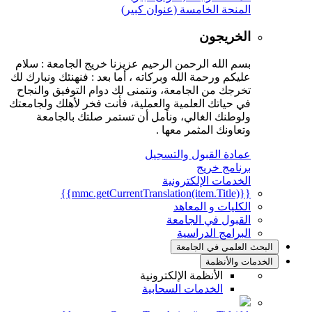
المنحة الخامسة (عنوان كبير)
الخريجون
بسم الله الرحمن الرحيم عزيزنا خريج الجامعة : سلام
عليكم ورحمة الله وبركاته ، أما بعد : فنهنئك ونبارك لك
تخرجك من الجامعة، ونتمنى لك دوام التوفيق والنجاح
في حياتك العلمية والعملية، فأنت فخر لأهلك ولجامعتك
ولوطنك الغالي، ونأمل أن تستمر صلتك بالجامعة
وتعاونك المثمر معها .
عمادة القبول والتسجيل
برنامج خريج
الخدمات الإلكترونية
{{mmc.getCurrentTranslation(item.Title)}}
الكليات و المعاهد
القبول في الجامعة
البرامج الدراسية
البحث العلمي في الجامعة
الخدمات والأنظمة
الأنظمة الإلكترونية
الخدمات السحابية