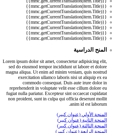
{{mmc.getCurrentTranslation(item.Title)}}
{{mmc.getCurrentTranslation(item.Title)}}
{{mmc.getCurrentTranslation(item.Title)}}
{{mmc.getCurrentTranslation(item.Title)}}
{{mmc.getCurrentTranslation(item.Title)}}
{{mmc.getCurrentTranslation(item.Title)}}
{{mmc.getCurrentTranslation(item.Title)}}
{{mmc.getCurrentTranslation(item.Title)}}
المنح الدراسية
Lorem ipsum dolor sit amet, consectetur adipisicing elit,
sed do eiusmod tempor incididunt ut labore et dolore
magna aliqua. Ut enim ad minim veniam, quis nostrud
exercitation ullamco laboris nisi ut aliquip ex ea
commodo consequat. Duis aute irure dolor in
reprehenderit in voluptate velit esse cillum dolore eu
fugiat nulla pariatur. Excepteur sint occaecat cupidatat
non proident, sunt in culpa qui officia deserunt mollit
anim id est laborum.
المنحة الأولي (عنوان كبير)
المنحة الثانية (عنوان كبير)
المنحة الثالثة (عنوان كبير)
المنحة الرابعة (عنوان كبير)