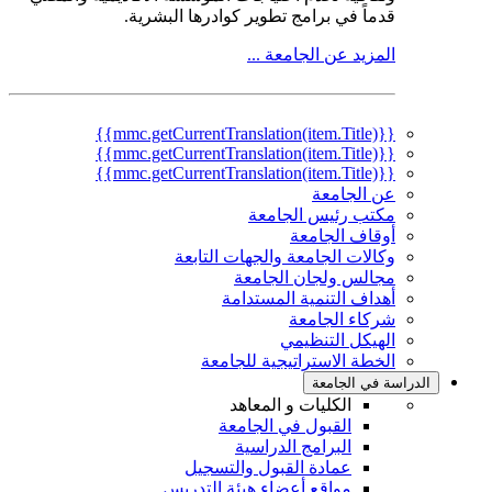
قدماً في برامج تطوير كوادرها البشرية.
المزيد عن الجامعة ...
{{mmc.getCurrentTranslation(item.Title)}}
{{mmc.getCurrentTranslation(item.Title)}}
{{mmc.getCurrentTranslation(item.Title)}}
عن الجامعة
مكتب رئيس الجامعة
أوقاف الجامعة
وكالات الجامعة والجهات التابعة
مجالس ولجان الجامعة
أهداف التنمية المستدامة
شركاء الجامعة
الهيكل التنظيمي
الخطة الاستراتيجية للجامعة
الدراسة في الجامعة
الكليات و المعاهد
القبول في الجامعة
البرامج الدراسية
عمادة القبول والتسجيل
مواقع أعضاء هيئة التدريس