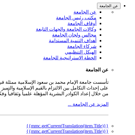
عن الجامعة
عن الجامعة
مكتب رئيس الجامعة
أوقاف الجامعة
وكالات الجامعة والجهات التابعة
مجالس ولجان الجامعة
أهداف التنمية المستدامة
شركاء الجامعة
الهيكل التنظيمي
الخطة الاستراتيجية للجامعة
عن الجامعة
على إحداث التكامل بين الالتزام بالقيم الإسلامية والتمي
من خلال إعداد الكوادر البشرية المؤهلة علمياً وثقافياً و
المزيد عن الجامعة ...
{{mmc.getCurrentTranslation(item.Title)}}
{{mmc.getCurrentTranslation(item.Title)}}