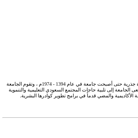
تأسست جامعة الإمام محمد بن سعود الإسلامية ممثلة في كلية الشريعة في سنة 1373هـ 1953م، وتطورت منذ ذلك الحين بصورة جذرية حتى أصبحت جامعة في عام 1394 - 1974م ، وتقوم الجامعة
ى الجامعة إلى تلبية حاجات المجتمع السعودي التعليمية والتنموية
سة الأكاديمية والمضي قدماً في برامج تطوير كوادرها البشرية.