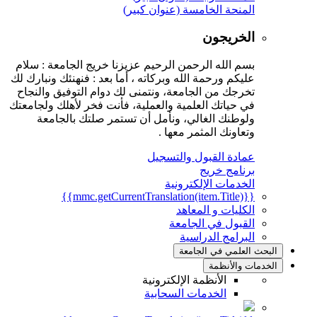
المنحة الخامسة (عنوان كبير)
الخريجون
بسم الله الرحمن الرحيم عزيزنا خريج الجامعة : سلام
عليكم ورحمة الله وبركاته ، أما بعد : فنهنئك ونبارك لك
تخرجك من الجامعة، ونتمنى لك دوام التوفيق والنجاح
في حياتك العلمية والعملية، فأنت فخر لأهلك ولجامعتك
ولوطنك الغالي، ونأمل أن تستمر صلتك بالجامعة
وتعاونك المثمر معها .
عمادة القبول والتسجيل
برنامج خريج
الخدمات الإلكترونية
{{mmc.getCurrentTranslation(item.Title)}}
الكليات و المعاهد
القبول في الجامعة
البرامج الدراسية
البحث العلمي في الجامعة
الخدمات والأنظمة
الأنظمة الإلكترونية
الخدمات السحابية