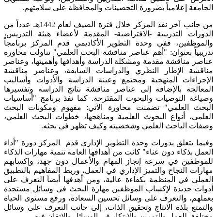
الجامعة إعلامياً بضرورة التحصينات والمحافظة على سلامتهم.
من جانب آخر نفذ المركز خلال فترة الصيف لعام 1442هـ عدداً من
الدورات التدريبية -الافتراضية- المقدمة لأعضاء هيئة التدريس،
والموظفين، ففي وحدة التطوير الأكاديمي قدم المركز برنامجاً
تدريبياً بعنوان: "أهم عناصر مناقشة البحث العلمي" تناولت محاوره
عناصر مناقشة مقدمة ومشكلة الدراسة وأهدافها وأهميتها، وعناصر
مناقشة الإطار النظري والدراسات السابقة، وعناصر مناقشة
الإجراءات المنهجية ومجتمع وعينة الدراسة والأدوات وأساليب
المعالجة بالإضافة إلى عناصر مناقشة نتائج الدراسة وتفسيرها
وصياغة التوصيات والبحوث المقتَرحة. كما نفذ برنامج "أساسيات
البحث العلمي" تضمنت محاورة الآتي: مفهوم ومكونات البحث
العلمي، أنواع البحوث العلمية ومناهجها، خطوات البحث العلمي،
وصفات الباحث العلمي وشخصيته وكيف تظهر في بحثه.
وفيما يتعلق بدورات وحدة التطوير الإداري قدم المركز دورة "أداء
العمل بذكاء دون عناء" كانت من أهدافها العامة تنمية مهارات الذكاء
للموظفين في سرعة إنجاز المهام والأعمال دون جهد، وإكسابهم
مهارات النجاح والتميز الإداري في العمل، وربط المفاهيم بالتطبيق
العملي في المنظمة بكفاءة عالية، ومن أهدفها أيضاَ التعرف على
أدوات جديدة لإكساب الموظفين مهارة البحث في وسائل مستجدة
بعملهم، والتعرف على وسائل تحسين السعادة، ورفع مستوى الحياة
والتمتع بلذة الانتاج وتحقيق الذات، إلى جانب التعرف على وسائل
مختلفة للعمل والتمرين والابتكار في الوسائل والاتقان فيه.