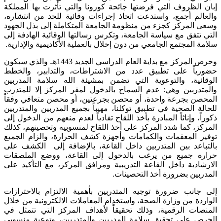
إبان الظروف التي فرضتها جائحة كورونا والتي تأثرت بها المملكة
والعالم أجمع، واستدعت اتخاذ إجراءات وقائية للحد من انتشاره،
وسعى المركز كجزء من منظومة الجامعة المتكاملة إلى بذل الجهود
التي تتفق مع سياسة الجامعة، وتكرس رسالتها الوقائية الهادفة إلى
سلامة المجتمع الجامعي من دون إخلال بالعملية الأكاديمية والإدارية.
وحرص المركز مع بداية العام الدراسي الجديد 1443هـ والذي سيكون
حضورياً على تطبيق عدد من الاشتراطات، والتدابير، والخطط
الوقائية، والتوعوية التي تضمن بمشيئة الله سلامة المدربين
والمتدربين وهي: عدم السماح بالدخول لمقر المركز إلا للمتدرب
المحصن بجرعة واحدة، أو محصن بجرعتين، أو محصن متعافي وفقاً
للحالة الصحية في تطبيق توكلنا، مهيباً بجميع المدربين والمتدربين
ذكوراً، وإناثاً المبادرة بأخذ اللقاح تفادياً لعدم منعهم من الدخول إلى
المركز، كما شدد المركز على أخذ اللقاح لمنسوبيه وتحصينهم، كذلك
توفير المعقمات والكمامات وأجهزة كشف الحرارة، والزام الجميع
بالتباعد بين المتدربين داخل القاعة، بالإضافة إلى الكشف على
حرارة جميع من يرغب بالدخول إلى القاعة، ووضع الملصقات
الارشادية داخل القاعة التدريبية ومرافق المركز، مع التأكيد على
المدربين بضرورة أخذ التحصينات.
إلى جانب ضرورة توجيه المتدربين بأهمية الالتزام بالاحترازات
الواردة من وزارة الصحة، واستخدام المعاملات الالكترونية من خلال
المنصات الرقمية، وذلك تحقيقاً لأهداف المركز التي تتمثل في
الحرص على تحقيق سلامة المدربين والمتدربين، وتوعية منسوبي