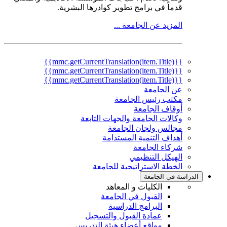
قدماً في برامج تطوير كوادرها البشرية.
المزيد عن الجامعة ...
{{mmc.getCurrentTranslation(item.Title)}}
{{mmc.getCurrentTranslation(item.Title)}}
{{mmc.getCurrentTranslation(item.Title)}}
عن الجامعة
مكتب رئيس الجامعة
أوقاف الجامعة
وكالات الجامعة والجهات التابعة
مجالس ولجان الجامعة
أهداف التنمية المستدامة
شركاء الجامعة
الهيكل التنظيمي
الخطة الاستراتيجية للجامعة
الدراسة في الجامعة
الكليات و المعاهد
القبول في الجامعة
البرامج الدراسية
عمادة القبول والتسجيل
مواقع أعضاء هيئة التدريس