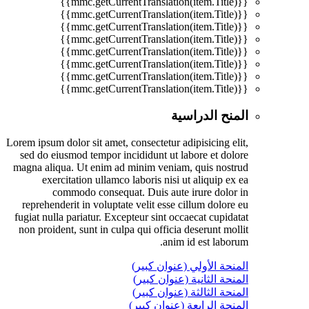
{{mmc.getCurrentTranslation(item.Title)}}
{{mmc.getCurrentTranslation(item.Title)}}
{{mmc.getCurrentTranslation(item.Title)}}
{{mmc.getCurrentTranslation(item.Title)}}
{{mmc.getCurrentTranslation(item.Title)}}
{{mmc.getCurrentTranslation(item.Title)}}
{{mmc.getCurrentTranslation(item.Title)}}
{{mmc.getCurrentTranslation(item.Title)}}
المنح الدراسية
Lorem ipsum dolor sit amet, consectetur adipisicing elit,
sed do eiusmod tempor incididunt ut labore et dolore
magna aliqua. Ut enim ad minim veniam, quis nostrud
exercitation ullamco laboris nisi ut aliquip ex ea
commodo consequat. Duis aute irure dolor in
reprehenderit in voluptate velit esse cillum dolore eu
fugiat nulla pariatur. Excepteur sint occaecat cupidatat
non proident, sunt in culpa qui officia deserunt mollit
anim id est laborum.
المنحة الأولي (عنوان كبير)
المنحة الثانية (عنوان كبير)
المنحة الثالثة (عنوان كبير)
المنحة الرابعة (عنوان كبير)