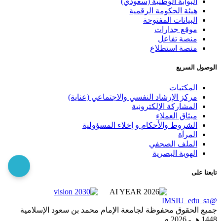
البوابة الوطنية (سعودي)
هيئة الحكومة الرقمية
البيانات المفتوحة
موقع جدارات
منصة تفاعل
منصة استطلاع
الوصول السريع
المكتبات
مركز الإرشاد النفسي والاجتماعي (عناية)
المشاركة الإلكترونية
ميثاق العملاء
الشروط والأحكام و إخلاء المسؤولية
المرآة
الملف الصحفي
الهوية البصرية
تابعنا على
@IMSIU_edu_sa
جميع الحقوق محفوظة لجامعة الإمام محمد بن سعود الإسلامية
1448 هـ -
2026 م