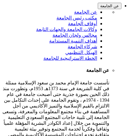
عن الجامعة
عن الجامعة
مكتب رئيس الجامعة
أوقاف الجامعة
وكالات الجامعة والجهات التابعة
مجالس ولجان الجامعة
أهداف التنمية المستدامة
شركاء الجامعة
الهيكل التنظيمي
الخطة الاستراتيجية للجامعة
عن الجامعة
تأسست جامعة الإمام محمد بن سعود الإسلامية ممثلة
في كلية الشريعة في سنة 1373هـ 1953م، وتطورت منذ
ذلك الحين بصورة جذرية حتى أصبحت جامعة في عام
1394 - 1974م ، وتقوم الجامعة على إحداث التكامل بين
الالتزام بالقيم الإسلامية والتميز الأكاديمي من أجل
المساهمة في بناء مجتمع المعلومات والمعرفة، وتسعى
الجامعة إلى تلبية حاجات المجتمع السعودي التعليمية
والتنموية من خلال إعداد الكوادر البشرية المؤهلة علمياً
وثقافياً وفكرياً لخدمة المجتمع وتوفير بيئة تعليمية
وثقافية تخدم احتياجات المؤسسة الأكاديمية والمضي