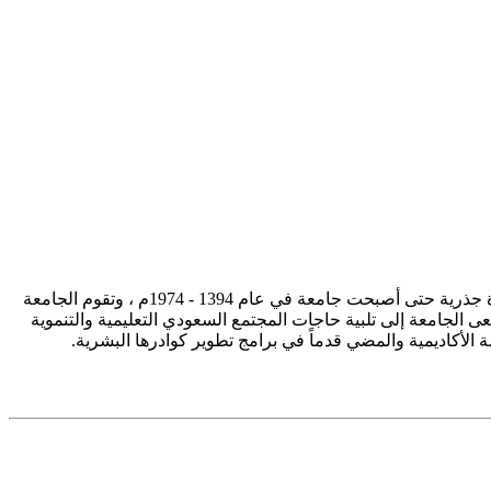
تأسست جامعة الإمام محمد بن سعود الإسلامية ممثلة في كلية الشريعة في سنة 1373هـ 1953م، وتطورت منذ ذلك الحين بصورة جذرية حتى أصبحت جامعة في عام 1394 - 1974م ، وتقوم الجامعة
ى الجامعة إلى تلبية حاجات المجتمع السعودي التعليمية والتنموية
سة الأكاديمية والمضي قدماً في برامج تطوير كوادرها البشرية.