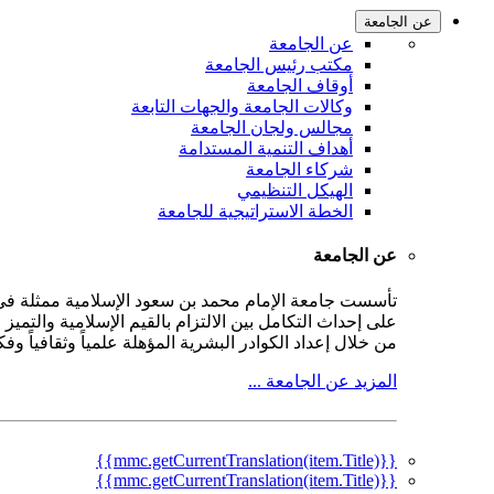
عن الجامعة
عن الجامعة
مكتب رئيس الجامعة
أوقاف الجامعة
وكالات الجامعة والجهات التابعة
مجالس ولجان الجامعة
أهداف التنمية المستدامة
شركاء الجامعة
الهيكل التنظيمي
الخطة الاستراتيجية للجامعة
عن الجامعة
على إحداث التكامل بين الالتزام بالقيم الإسلامية والتمي
من خلال إعداد الكوادر البشرية المؤهلة علمياً وثقافياً و
المزيد عن الجامعة ...
{{mmc.getCurrentTranslation(item.Title)}}
{{mmc.getCurrentTranslation(item.Title)}}