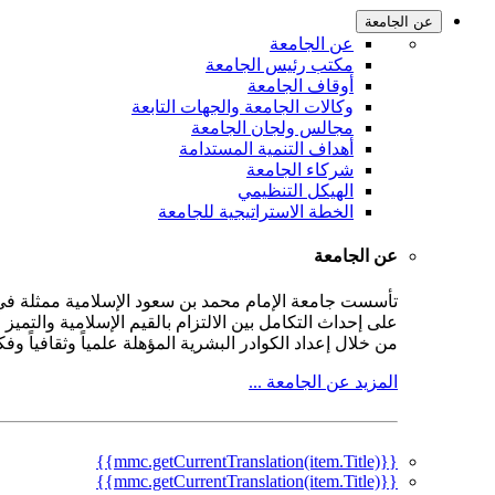
عن الجامعة
عن الجامعة
مكتب رئيس الجامعة
أوقاف الجامعة
وكالات الجامعة والجهات التابعة
مجالس ولجان الجامعة
أهداف التنمية المستدامة
شركاء الجامعة
الهيكل التنظيمي
الخطة الاستراتيجية للجامعة
عن الجامعة
على إحداث التكامل بين الالتزام بالقيم الإسلامية والتمي
من خلال إعداد الكوادر البشرية المؤهلة علمياً وثقافياً و
المزيد عن الجامعة ...
{{mmc.getCurrentTranslation(item.Title)}}
{{mmc.getCurrentTranslation(item.Title)}}