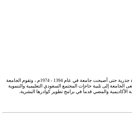
تأسست جامعة الإمام محمد بن سعود الإسلامية ممثلة في كلية الشريعة في سنة 1373هـ 1953م، وتطورت منذ ذلك الحين بصورة جذرية حتى أصبحت جامعة في عام 1394 - 1974م ، وتقوم الجامعة
ى الجامعة إلى تلبية حاجات المجتمع السعودي التعليمية والتنموية
سة الأكاديمية والمضي قدماً في برامج تطوير كوادرها البشرية.