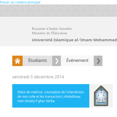
Passer au contenu principal
Royaume d'Arabie Saoudite
Ministère de l'Éducation
Université Islamique al-'Imam Mohammad
Étudiants
Événement
vendredi 5 décembre 2014
thèse de maîtrise -L'exception de l'interdiction
de non-culte et les transaction ( Alistethnaa
men Alnahy fi ghar Ala’ba