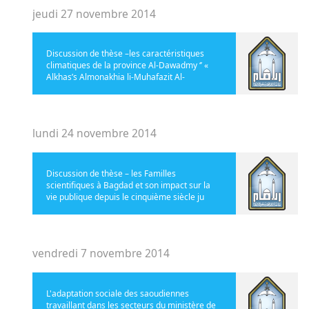
jeudi 27 novembre 2014
Discussion de thèse –les caractéristiques
climatiques de la province Al-Dawadmy ‘’ «
Alkhas’s Almonakhia li-Muhafazit Al-
lundi 24 novembre 2014
Discussion de thèse – les Familles
scientifiques à Bagdad et son impact sur la
vie publique depuis le cinquième siècle ju
vendredi 7 novembre 2014
L'adaptation sociale des saoudiennes
travaillant dans les secteurs du ministère de