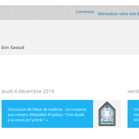
Connexion
Réinitialiser votre mot 
 bin Saoud
jeudi 4 décembre 2014
vend
Discussion de thèse de maîtrise - Le romance
Un 
aux romans d’Abdullah Al-Jafary : ‘’Une étude
ses
à la vision et l'article ’’ «
Al