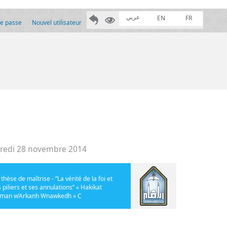
عربي
EN
FR
de passe
Nouvel utilisateur
redi 28 novembre 2014
thèse de maîtrise - ‘’La vérité de la foi et
 piliers et ses annulations’’ « Hakikat
’iman w’Arkanh Wnawkedh » C