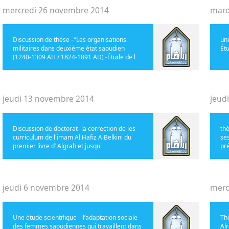
mercredi 26 novembre 2014
mard
Discussion de thèse –‘’Les organisations
une
militaires dans deuxième état saoudien
Ét
(1240-1309 AH / 1824-1891 AD) -Étude de l
jeudi 13 novembre 2014
jeud
Discussion de doctorat- la correction de les
thè
curriculum de l'imam Al Hafiz AlBelkini du
ses
premier livre d’ Algrah et jusqu
pr
jeudi 6 novembre 2014
merc
Une étude scientifique – l’adaptation sociale
Thè
des femmes saoudiennes qui travaillent dans
Al