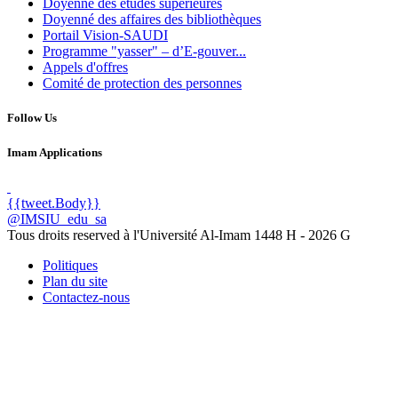
Doyenné des études supérieures
Doyenné des affaires des bibliothèques
Portail Vision-SAUDI
Programme "yasser" – d’E-gouver...
Appels d'offres
Comité de protection des personnes
Follow Us
Imam Applications
{{tweet.Body}}
@IMSIU_edu_sa
Tous droits reserved à l'Université Al-Imam
1448 H -
2026 G
Politiques
Plan du site
Contactez-nous