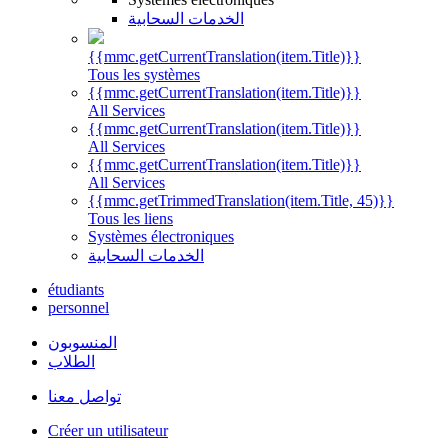
الخدمات السحابية
{{mmc.getCurrentTranslation(item.Title)}}
Tous les systèmes
{{mmc.getCurrentTranslation(item.Title)}}
All Services
{{mmc.getCurrentTranslation(item.Title)}}
All Services
{{mmc.getCurrentTranslation(item.Title)}}
All Services
{{mmc.getTrimmedTranslation(item.Title, 45)}}
Tous les liens
Systèmes électroniques
الخدمات السحابية
étudiants
personnel
المنسوبون
الطلاب
تواصل معنا
Créer un utilisateur