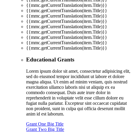
{{mmc.getCurrentTranslation(item.Title)}}
{{mmc.getCurrentTranslation(item.Title)}}
{{mmc.getCurrentTranslation(item.Title)}}
{{mmc.getCurrentTranslation(item.Title)}}
{{mmc.getCurrentTranslation(item.Title)}}
{{mmc.getCurrentTranslation(item.Title)}}
{{mmc.getCurrentTranslation(item.Title)}}
{{mmc.getCurrentTranslation(item.Title)}}
{{mmc.getCurrentTranslation(item.Title)}}
Educational Grants
Lorem ipsum dolor sit amet, consectetur adipisicing elit,
sed do eiusmod tempor incididunt ut labore et dolore
magna aliqua. Ut enim ad minim veniam, quis nostrud
exercitation ullamco laboris nisi ut aliquip ex ea
commodo consequat. Duis aute irure dolor in
reprehenderit in voluptate velit esse cillum dolore eu
fugiat nulla pariatur. Excepteur sint occaecat cupidatat
non proident, sunt in culpa qui officia deserunt mollit
anim id est laborum.
Grant One Big Title
Grant Two Big Title