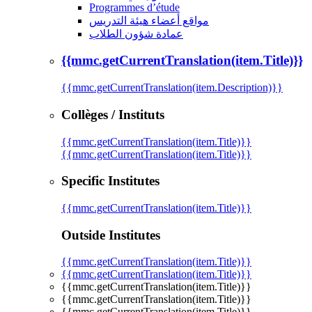
Programmes d’étude
مواقع أعضاء هيئة التدريس
عمادة شؤون الطلاب
{{mmc.getCurrentTranslation(item.Title)}}
{{mmc.getCurrentTranslation(item.Description)}}
Collèges / Instituts
{{mmc.getCurrentTranslation(item.Title)}}
{{mmc.getCurrentTranslation(item.Title)}}
Specific Institutes
{{mmc.getCurrentTranslation(item.Title)}}
Outside Institutes
{{mmc.getCurrentTranslation(item.Title)}}
{{mmc.getCurrentTranslation(item.Title)}}
{{mmc.getCurrentTranslation(item.Title)}}
{{mmc.getCurrentTranslation(item.Title)}}
{{mmc.getCurrentTranslation(item.Title)}}