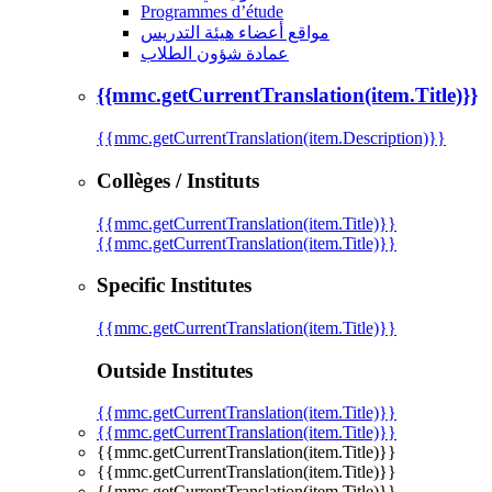
Programmes d’étude
مواقع أعضاء هيئة التدريس
عمادة شؤون الطلاب
{{mmc.getCurrentTranslation(item.Title)}}
{{mmc.getCurrentTranslation(item.Description)}}
Collèges / Instituts
{{mmc.getCurrentTranslation(item.Title)}}
{{mmc.getCurrentTranslation(item.Title)}}
Specific Institutes
{{mmc.getCurrentTranslation(item.Title)}}
Outside Institutes
{{mmc.getCurrentTranslation(item.Title)}}
{{mmc.getCurrentTranslation(item.Title)}}
{{mmc.getCurrentTranslation(item.Title)}}
{{mmc.getCurrentTranslation(item.Title)}}
{{mmc.getCurrentTranslation(item.Title)}}