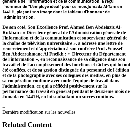
générale de l'information et de la communication, a reçu
l'honneur de "
L'employé idéal
" pour ce mois Jumada Al-Tani
en
1441
H, plaçant son image dans le tableau d'honneur de
l'administration.
De son coté, Son Excellence
Prof. Ahmed Ben Abdelaziz Al-
Rukban
: «
Directeur général de l'Administration générale de
l'information et de la communication et superviseur général de
la chaîne de télévision universitaire
», a adressé une lettre de
remerciement et d'appréciation à son confrère
Prof .Youssef
Ben Abderrahmane Al Fneikh
: «
Directeur du Département
de l'information
», en reconnaissance de sa diligence dans son
travail et de l'accomplissement des fonctions et tâches qui lui ont
été confiées, et de sa gestion distinguée du personnel de l'édition
et de la photographie avec ses collègues des médias, en plus de
sa coopération continue avec toute l'équipe de travail dans
l'administration, ce qui a réfléchi positivement sur la
performance du travail en général pendant le deuxième mois de
Jumada en
1441
H, en lui souhaitant un succès continus.
--
Dernière modification sur les nouvelles:
Related Content