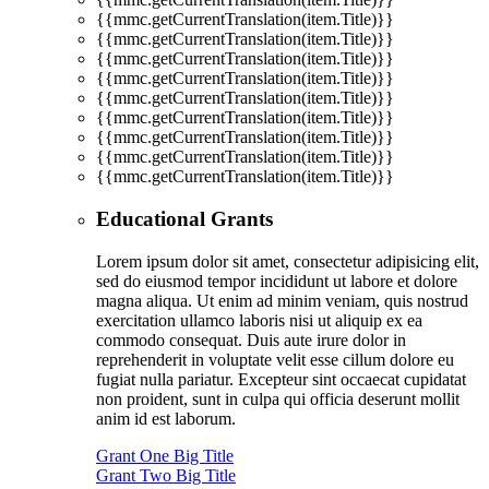
{{mmc.getCurrentTranslation(item.Title)}}
{{mmc.getCurrentTranslation(item.Title)}}
{{mmc.getCurrentTranslation(item.Title)}}
{{mmc.getCurrentTranslation(item.Title)}}
{{mmc.getCurrentTranslation(item.Title)}}
{{mmc.getCurrentTranslation(item.Title)}}
{{mmc.getCurrentTranslation(item.Title)}}
{{mmc.getCurrentTranslation(item.Title)}}
{{mmc.getCurrentTranslation(item.Title)}}
Educational Grants
Lorem ipsum dolor sit amet, consectetur adipisicing elit,
sed do eiusmod tempor incididunt ut labore et dolore
magna aliqua. Ut enim ad minim veniam, quis nostrud
exercitation ullamco laboris nisi ut aliquip ex ea
commodo consequat. Duis aute irure dolor in
reprehenderit in voluptate velit esse cillum dolore eu
fugiat nulla pariatur. Excepteur sint occaecat cupidatat
non proident, sunt in culpa qui officia deserunt mollit
anim id est laborum.
Grant One Big Title
Grant Two Big Title