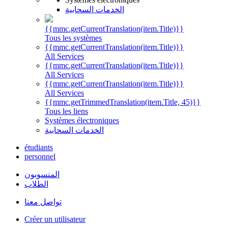
الخدمات السحابية
{{mmc.getCurrentTranslation(item.Title)}}
Tous les systèmes
{{mmc.getCurrentTranslation(item.Title)}}
All Services
{{mmc.getCurrentTranslation(item.Title)}}
All Services
{{mmc.getCurrentTranslation(item.Title)}}
All Services
{{mmc.getTrimmedTranslation(item.Title, 45)}}
Tous les liens
Systèmes électroniques
الخدمات السحابية
étudiants
personnel
المنسوبون
الطلاب
تواصل معنا
Créer un utilisateur