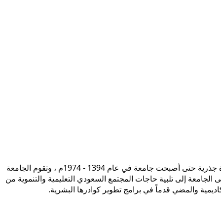
تأسست جامعة الإمام محمد بن سعود الإسلامية ممثلة في كلية الشريعة في سنة 1373هـ 1953م، وتطورت منذ ذلك الحين بصورة جذرية حتى أصبحت جامعة في عام 1394 - 1974م ، وتقوم الجامعة
ى الجامعة إلى تلبية حاجات المجتمع السعودي التعليمية والتنموية من
أكاديمية والمضي قدماً في برامج تطوير كوادرها البشرية.