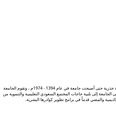
تأسست جامعة الإمام محمد بن سعود الإسلامية ممثلة في كلية الشريعة في سنة 1373هـ 1953م، وتطورت منذ ذلك الحين بصورة جذرية حتى أصبحت جامعة في عام 1394 - 1974م ، وتقوم الجامعة
ى الجامعة إلى تلبية حاجات المجتمع السعودي التعليمية والتنموية من
أكاديمية والمضي قدماً في برامج تطوير كوادرها البشرية.