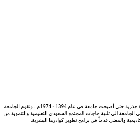
تأسست جامعة الإمام محمد بن سعود الإسلامية ممثلة في كلية الشريعة في سنة 1373هـ 1953م، وتطورت منذ ذلك الحين بصورة جذرية حتى أصبحت جامعة في عام 1394 - 1974م ، وتقوم الجامعة
ى الجامعة إلى تلبية حاجات المجتمع السعودي التعليمية والتنموية من
أكاديمية والمضي قدماً في برامج تطوير كوادرها البشرية.