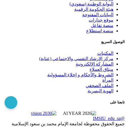
البوابة الوطنية (سعودي)
هيئة الحكومة الرقمية
البيانات المفتوحة
موقع جدارات
منصة تفاعل
منصة استطلاع
الوصول السريع
المكتبات
مركز الإرشاد النفسي والاجتماعي (عناية)
المشاركة الإلكترونية
ميثاق العملاء
الشروط والأحكام و إخلاء المسؤولية
المرآة
الملف الصحفي
الهوية البصرية
تابعنا على
@IMSIU_edu_sa
جميع الحقوق محفوظة لجامعة الإمام محمد بن سعود الإسلامية