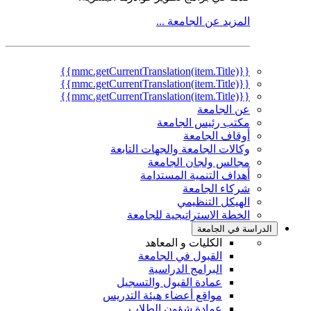
المزيد عن الجامعة ...
{{mmc.getCurrentTranslation(item.Title)}}
{{mmc.getCurrentTranslation(item.Title)}}
{{mmc.getCurrentTranslation(item.Title)}}
عن الجامعة
مكتب رئيس الجامعة
أوقاف الجامعة
وكالات الجامعة والجهات التابعة
مجالس ولجان الجامعة
أهداف التنمية المستدامة
شركاء الجامعة
الهيكل التنظيمي
الخطة الاستراتيجية للجامعة
الدراسة في الجامعة
الكليات و المعاهد
القبول في الجامعة
البرامج الدراسية
عمادة القبول والتسجيل
مواقع أعضاء هيئة التدريس
عمادة شؤون الطلاب