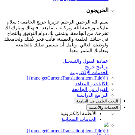
الخريجون
بسم الله الرحمن الرحيم عزيزنا خريج الجامعة : سلام
عليكم ورحمة الله وبركاته ، أما بعد : فنهنئك ونبارك لك
تخرجك من الجامعة، ونتمنى لك دوام التوفيق والنجاح
في حياتك العلمية والعملية، فأنت فخر لأهلك ولجامعتك
ولوطنك الغالي، ونأمل أن تستمر صلتك بالجامعة
وتعاونك المثمر معها .
عمادة القبول والتسجيل
برنامج خريج
الخدمات الإلكترونية
{{mmc.getCurrentTranslation(item.Title)}}
الكليات و المعاهد
القبول في الجامعة
البرامج الدراسية
البحث العلمي في الجامعة
الخدمات والأنظمة
الأنظمة الإلكترونية
الخدمات السحابية
{{mmc.getCurrentTranslation(item.Title)}}