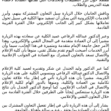
هيئة التدريس والطلاب.
وناقش الجانبان خلال الزيارة سبل التعاون المشتركة بينهم، وأبرز
الخدمات الإلكترونية التي يمكن أن تسفيد منها الكلية في سبيل تحول
تعاملاتها بشكل كبير إلى الجانب الإلكتروني خلال الفترة القريبة
القادمة.
وعبر الدكتور عبدالله الرفاعي عميد الكلية عن سعادته بهذه الزيارة
مشيراً إلى أن العمادة متقدمة في المجال التقني والإلكتروني، وهذا
الأمر جعل جامعة الإمام متقدمة ومتميزة في هذا الجانب، سيما وأن
أبرز الخدمات أصبحت اليوم تقدم بشكل تقني، منوهاً بأن كلية الإعلام
والاتصال تسعد بالتعاون المشرك مع العمادة في الجوانب الإعلامية
والتقنية.
كما عبر الدكتور وليد الجندل عن شكر وتقديره لعميد كلية الإعلام
والاتصال الدكتورعبدالله الرفاعي ومنسوبي الكلية على هذه الزيارة
الكريمة، مشيراً بأن هذه الزيارة تأتي في إطار بناء علاقة تعاون
تكاملية بين العمادة والكلية، ومنوهاً بالدور الهام لكلية الإعلام
والاتصال في الجانب الإعلامي، كما أوضح الدكتور الجندل بأن نتائج
هذه الزيارة ستنعكس إيجاباً على الطرفين خلال الفترة القادمة من
خلال التعاون التقني والإعلامي.
يشار إلى أن هذه الزيارة تأتي في إطار تفعيل التعاون المشترك بين
الجهات ذات العمادة بما يحقق رؤية ورسالة وأهداف الجامعة.