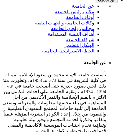
عن الجامعة
عن الجامعة
مكتب رئيس الجامعة
أوقاف الجامعة
وكالات الجامعة والجهات التابعة
مجالس ولجان الجامعة
أهداف التنمية المستدامة
شركاء الجامعة
الهيكل التنظيمي
الخطة الاستراتيجية للجامعة
عن الجامعة
تأسست جامعة الإمام محمد بن سعود الإسلامية ممثلة
في كلية الشريعة في سنة 1373هـ 1953م، وتطورت منذ
ذلك الحين بصورة جذرية حتى أصبحت جامعة في عام
1394 - 1974م ، وتقوم الجامعة على إحداث التكامل بين
الالتزام بالقيم الإسلامية والتميز الأكاديمي من أجل
المساهمة في بناء مجتمع المعلومات والمعرفة، وتسعى
الجامعة إلى تلبية حاجات المجتمع السعودي التعليمية
والتنموية من خلال إعداد الكوادر البشرية المؤهلة علمياً
وثقافياً وفكرياً لخدمة المجتمع وتوفير بيئة تعليمية
وثقافية تخدم احتياجات المؤسسة الأكاديمية والمضي
قدماً في برامج تطوير كوادرها البشرية.