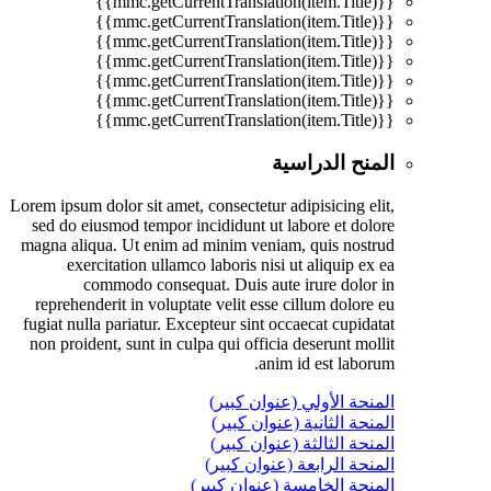
{{mmc.getCurrentTranslation(item.Title)}}
{{mmc.getCurrentTranslation(item.Title)}}
{{mmc.getCurrentTranslation(item.Title)}}
{{mmc.getCurrentTranslation(item.Title)}}
{{mmc.getCurrentTranslation(item.Title)}}
{{mmc.getCurrentTranslation(item.Title)}}
{{mmc.getCurrentTranslation(item.Title)}}
المنح الدراسية
Lorem ipsum dolor sit amet, consectetur adipisicing elit,
sed do eiusmod tempor incididunt ut labore et dolore
magna aliqua. Ut enim ad minim veniam, quis nostrud
exercitation ullamco laboris nisi ut aliquip ex ea
commodo consequat. Duis aute irure dolor in
reprehenderit in voluptate velit esse cillum dolore eu
fugiat nulla pariatur. Excepteur sint occaecat cupidatat
non proident, sunt in culpa qui officia deserunt mollit
anim id est laborum.
المنحة الأولي (عنوان كبير)
المنحة الثانية (عنوان كبير)
المنحة الثالثة (عنوان كبير)
المنحة الرابعة (عنوان كبير)
المنحة الخامسة (عنوان كبير)