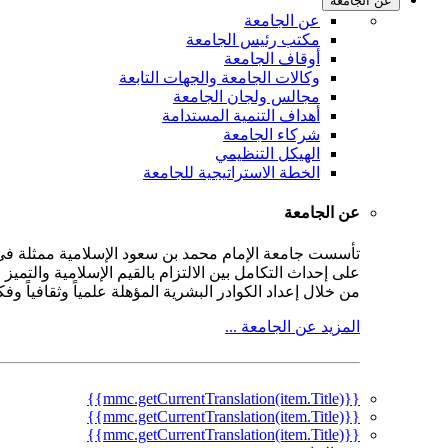
عن الجامعة
عن الجامعة
مكتب رئيس الجامعة
أوقاف الجامعة
وكالات الجامعة والجهات التابعة
مجالس ولجان الجامعة
أهداف التنمية المستدامة
شركاء الجامعة
الهيكل التنظيمي
الخطة الاستراتيجية للجامعة
عن الجامعة
على إحداث التكامل بين الالتزام بالقيم الإسلامية والتمي
من خلال إعداد الكوادر البشرية المؤهلة علمياً وثقافياً و
المزيد عن الجامعة ...
{{mmc.getCurrentTranslation(item.Title)}}
{{mmc.getCurrentTranslation(item.Title)}}
{{mmc.getCurrentTranslation(item.Title)}}