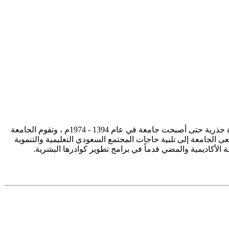
تأسست جامعة الإمام محمد بن سعود الإسلامية ممثلة في كلية الشريعة في سنة 1373هـ 1953م، وتطورت منذ ذلك الحين بصورة جذرية حتى أصبحت جامعة في عام 1394 - 1974م ، وتقوم الجامعة
ى الجامعة إلى تلبية حاجات المجتمع السعودي التعليمية والتنموية
سة الأكاديمية والمضي قدماً في برامج تطوير كوادرها البشرية.