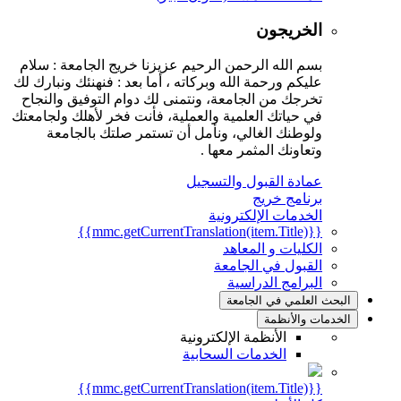
الخريجون
بسم الله الرحمن الرحيم عزيزنا خريج الجامعة : سلام
عليكم ورحمة الله وبركاته ، أما بعد : فنهنئك ونبارك لك
تخرجك من الجامعة، ونتمنى لك دوام التوفيق والنجاح
في حياتك العلمية والعملية، فأنت فخر لأهلك ولجامعتك
ولوطنك الغالي، ونأمل أن تستمر صلتك بالجامعة
وتعاونك المثمر معها .
عمادة القبول والتسجيل
برنامج خريج
الخدمات الإلكترونية
{{mmc.getCurrentTranslation(item.Title)}}
الكليات و المعاهد
القبول في الجامعة
البرامج الدراسية
البحث العلمي في الجامعة
الخدمات والأنظمة
الأنظمة الإلكترونية
الخدمات السحابية
{{mmc.getCurrentTranslation(item.Title)}}