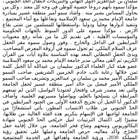
سلمان بن عبدالعزيز أجمل التهاني والتبريكات لأبطال الحد الجنوبي ،
مؤكداً سموه بأنهم دروعاً حصينة للوطن في وجه كل معتد ، وكل من
يحاول المساس بشبر منه . وأشاد سمو أمير منطقة عسير بمبادرة
جامعة الإمام محمد بن سعود الإسلامية وتفاعلها مع أبناء المجتمع ،
وتنفيذ أدوارها محلياً ودولياً ،واستقطابها للمسلمين من شتى بقاع
الارض ، مؤكداً سموه على الدور المنوط بالجهات الحكومية
والمؤسسات الأهلية ، في تقديم كل ما من شأنه رفع معنويات
المرابطين في الداخل والخارج . وفور وصول سموه مقر الحفل
عزف السلام الملكي, ثم تجول سموه في أروقة المعرض المصاحب.
وبدئ الحفل الخطابي المعد بهذه المناسبة بتلاوة آيات من القرآن
الكريم، ثم ألقى معالي مدير جامعة الإمام محمد بن سعود الإسلامية
عضو هيئة كبار العلماء الدكتور سليمان بن عبدالله أبا الخيل كلمة
ثمن خلالها رعاية نائب خادم الحرمين الشريفين صاحب السمو
الملكي الأمير محمد بن سلمان بن عبدالعزيز وتشريف صاحب السمو
الملكي الأمير فيصل بن خالد أمير منطقة عسير لحفل الجامعة
والتي تعد مصدر شرف وافتخار لجنودنا البواسل، الذين لم تمنعهم
المرابطة أن يتسلحوا بالعلم، ويواصلوا مسيرتهم العلمية. وأضاف
الدكتور أبا الخيل أن تخريج الدفعة الأولى من الجنود المرابطين في
الحدّ الجنوبي من طلاب الانتساب المطور، يأتي استشعارًا من
الجامعة لواجبها في الإسهام بتكريم هذه الفئة الغالية من طلابها،
مشيرًا إلى اكتمال الترتيبات لنيل خريّجي الحدّ الجنوبي شهادة
البكالوريوس ومنحهم وشاح فخر الجامعة، من خلال إقامة حفل
التخرّج. وأكد معاليه، حرص الجامعة وعملها على تحقيق رؤية
المملكة 2030، ورؤية الجامعة وأهدافها في الخدمة المجتمعية