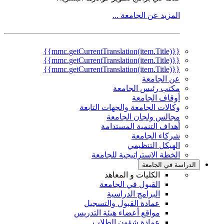
المزيد عن الجامعة ...
{{mmc.getCurrentTranslation(item.Title)}}
{{mmc.getCurrentTranslation(item.Title)}}
{{mmc.getCurrentTranslation(item.Title)}}
عن الجامعة
مكتب رئيس الجامعة
أوقاف الجامعة
وكالات الجامعة والجهات التابعة
مجالس ولجان الجامعة
أهداف التنمية المستدامة
شركاء الجامعة
الهيكل التنظيمي
الخطة الاستراتيجية للجامعة
الدراسة في الجامعة
الكليات و المعاهد
القبول في الجامعة
البرامج الدراسية
عمادة القبول والتسجيل
مواقع أعضاء هيئة التدريس
عمادة شؤون الطلاب