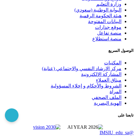
وزارة التعليم
البوابة الوطنية (سعودي)
هيئة الحكومة الرقمية
البيانات المفتوحة
موقع جدارات
منصة تفاعل
منصة استطلاع
الوصول السريع
المكتبات
مركز الإرشاد النفسي والاجتماعي (عناية)
المشاركة الإلكترونية
ميثاق العملاء
الشروط والأحكام و إخلاء المسؤولية
المرآة
الملف الصحفي
الهوية البصرية
تابعنا على
@IMSIU_edu_sa