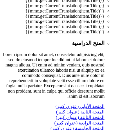
{{mmc.getCurrentTranslation(item.Title)}}
{{mmc.getCurrentTranslation(item.Title)}}
{{mmc.getCurrentTranslation(item.Title)}}
{{mmc.getCurrentTranslation(item.Title)}}
{{mmc.getCurrentTranslation(item.Title)}}
{{mmc.getCurrentTranslation(item.Title)}}
{{mmc.getCurrentTranslation(item.Title)}}
المنح الدراسية
Lorem ipsum dolor sit amet, consectetur adipisicing elit,
sed do eiusmod tempor incididunt ut labore et dolore
magna aliqua. Ut enim ad minim veniam, quis nostrud
exercitation ullamco laboris nisi ut aliquip ex ea
commodo consequat. Duis aute irure dolor in
reprehenderit in voluptate velit esse cillum dolore eu
fugiat nulla pariatur. Excepteur sint occaecat cupidatat
non proident, sunt in culpa qui officia deserunt mollit
anim id est laborum.
المنحة الأولي (عنوان كبير)
المنحة الثانية (عنوان كبير)
المنحة الثالثة (عنوان كبير)
المنحة الرابعة (عنوان كبير)
المنحة الخامسة (عنوان كبير)