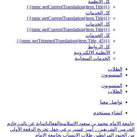
كل الأنظمة
{{mmc.getCurrentTranslation(item.Title)}}
كل الخدمات
{{mmc.getCurrentTranslation(item.Title)}}
كل الخدمات
{{mmc.getCurrentTranslation(item.Title)}}
كل الخدمات
{{mmc.getTrimmedTranslation(item.Title, 45)}}
كل الروابط
الأنظمة الإلكترونية
الخدمات السحابية
الطلاب
المنسوبون
المنسوبون
الطلاب
تواصل معنا
انشاء مستخدم
جامعة الإمام محمد بن سعود الإسلامية
الفعاليات
نيابة عن نائب خادم
الحرمين الشريفين .. أمير عسير يرعى حفل تخريج الدفعة الأولى
من الجنود المرابطين طلاب الانتساب بجامعة الإمام