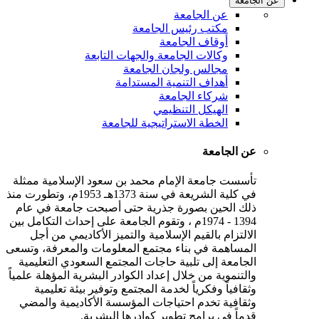
عن الجامعة
عن الجامعة
مكتب رئيس الجامعة
أوقاف الجامعة
وكالات الجامعة والجهات التابعة
مجالس ولجان الجامعة
أهداف التنمية المستدامة
شركاء الجامعة
الهيكل التنظيمي
الخطة الاستراتيجية للجامعة
عن الجامعة
تأسست جامعة الإمام محمد بن سعود الإسلامية ممثلة
في كلية الشريعة في سنة 1373هـ 1953م، وتطورت منذ
ذلك الحين بصورة جذرية حتى أصبحت جامعة في عام
1394 - 1974م ، وتقوم الجامعة على إحداث التكامل بين
الالتزام بالقيم الإسلامية والتميز الأكاديمي من أجل
المساهمة في بناء مجتمع المعلومات والمعرفة، وتسعى
الجامعة إلى تلبية حاجات المجتمع السعودي التعليمية
والتنموية من خلال إعداد الكوادر البشرية المؤهلة علمياً
وثقافياً وفكرياً لخدمة المجتمع وتوفير بيئة تعليمية
وثقافية تخدم احتياجات المؤسسة الأكاديمية والمضي
قدماً في برامج تطوير كوادرها البشرية.