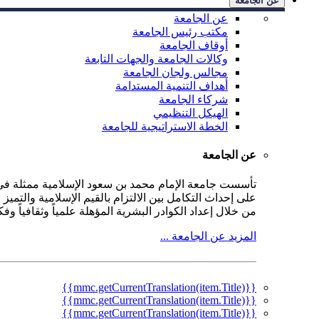
عن الجامعة
عن الجامعة
مكتب رئيس الجامعة
أوقاف الجامعة
وكالات الجامعة والجهات التابعة
مجالس ولجان الجامعة
أهداف التنمية المستدامة
شركاء الجامعة
الهيكل التنظيمي
الخطة الاستراتيجية للجامعة
عن الجامعة
على إحداث التكامل بين الالتزام بالقيم الإسلامية والتمي
من خلال إعداد الكوادر البشرية المؤهلة علمياً وثقافياً و
المزيد عن الجامعة ...
{{mmc.getCurrentTranslation(item.Title)}}
{{mmc.getCurrentTranslation(item.Title)}}
{{mmc.getCurrentTranslation(item.Title)}}