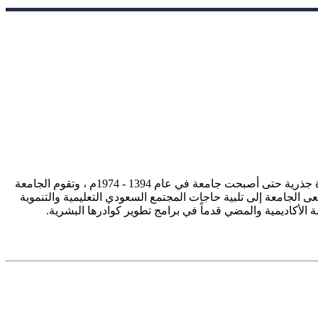
تأسست جامعة الإمام محمد بن سعود الإسلامية ممثلة في كلية الشريعة في سنة 1373هـ 1953م، وتطورت منذ ذلك الحين بصورة جذرية حتى أصبحت جامعة في عام 1394 - 1974م ، وتقوم الجامعة
ى الجامعة إلى تلبية حاجات المجتمع السعودي التعليمية والتنموية
سة الأكاديمية والمضي قدماً في برامج تطوير كوادرها البشرية.