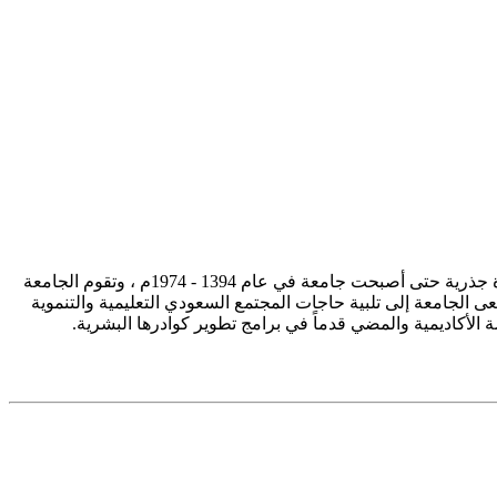
تأسست جامعة الإمام محمد بن سعود الإسلامية ممثلة في كلية الشريعة في سنة 1373هـ 1953م، وتطورت منذ ذلك الحين بصورة جذرية حتى أصبحت جامعة في عام 1394 - 1974م ، وتقوم الجامعة
ى الجامعة إلى تلبية حاجات المجتمع السعودي التعليمية والتنموية
سة الأكاديمية والمضي قدماً في برامج تطوير كوادرها البشرية.