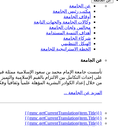
عن الجامعة
عن الجامعة
مكتب رئيس الجامعة
أوقاف الجامعة
وكالات الجامعة والجهات التابعة
مجالس ولجان الجامعة
أهداف التنمية المستدامة
شركاء الجامعة
الهيكل التنظيمي
الخطة الاستراتيجية للجامعة
عن الجامعة
على إحداث التكامل بين الالتزام بالقيم الإسلامية والتمي
من خلال إعداد الكوادر البشرية المؤهلة علمياً وثقافياً و
المزيد عن الجامعة ...
{{mmc.getCurrentTranslation(item.Title)}}
{{mmc.getCurrentTranslation(item.Title)}}
{{mmc.getCurrentTranslation(item.Title)}}