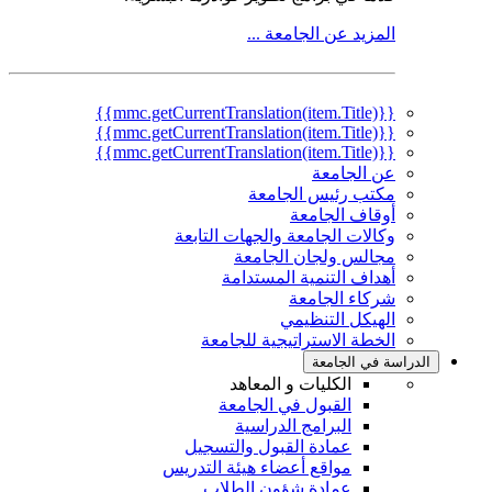
المزيد عن الجامعة ...
{{mmc.getCurrentTranslation(item.Title)}}
{{mmc.getCurrentTranslation(item.Title)}}
{{mmc.getCurrentTranslation(item.Title)}}
عن الجامعة
مكتب رئيس الجامعة
أوقاف الجامعة
وكالات الجامعة والجهات التابعة
مجالس ولجان الجامعة
أهداف التنمية المستدامة
شركاء الجامعة
الهيكل التنظيمي
الخطة الاستراتيجية للجامعة
الدراسة في الجامعة
الكليات و المعاهد
القبول في الجامعة
البرامج الدراسية
عمادة القبول والتسجيل
مواقع أعضاء هيئة التدريس
عمادة شؤون الطلاب