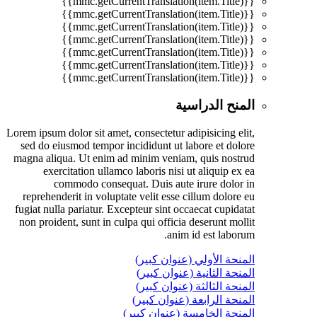
{{mmc.getCurrentTranslation(item.Title)}}
{{mmc.getCurrentTranslation(item.Title)}}
{{mmc.getCurrentTranslation(item.Title)}}
{{mmc.getCurrentTranslation(item.Title)}}
{{mmc.getCurrentTranslation(item.Title)}}
{{mmc.getCurrentTranslation(item.Title)}}
{{mmc.getCurrentTranslation(item.Title)}}
المنح الدراسية
Lorem ipsum dolor sit amet, consectetur adipisicing elit,
sed do eiusmod tempor incididunt ut labore et dolore
magna aliqua. Ut enim ad minim veniam, quis nostrud
exercitation ullamco laboris nisi ut aliquip ex ea
commodo consequat. Duis aute irure dolor in
reprehenderit in voluptate velit esse cillum dolore eu
fugiat nulla pariatur. Excepteur sint occaecat cupidatat
non proident, sunt in culpa qui officia deserunt mollit
anim id est laborum.
المنحة الأولي (عنوان كبير)
المنحة الثانية (عنوان كبير)
المنحة الثالثة (عنوان كبير)
المنحة الرابعة (عنوان كبير)
المنحة الخامسة (عنوان كبير)