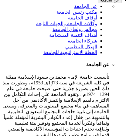
عن الجامعة
عن الجامعة
مكتب رئيس الجامعة
أوقاف الجامعة
وكالات الجامعة والجهات التابعة
مجالس ولجان الجامعة
أهداف التنمية المستدامة
شركاء الجامعة
الهيكل التنظيمي
الخطة الاستراتيجية للجامعة
عن الجامعة
تأسست جامعة الإمام محمد بن سعود الإسلامية ممثلة
في كلية الشريعة في سنة 1373هـ 1953م، وتطورت منذ
ذلك الحين بصورة جذرية حتى أصبحت جامعة في عام
1394 - 1974م ، وتقوم الجامعة على إحداث التكامل بين
الالتزام بالقيم الإسلامية والتميز الأكاديمي من أجل
المساهمة في بناء مجتمع المعلومات والمعرفة، وتسعى
الجامعة إلى تلبية حاجات المجتمع السعودي التعليمية
والتنموية من خلال إعداد الكوادر البشرية المؤهلة علمياً
وثقافياً وفكرياً لخدمة المجتمع وتوفير بيئة تعليمية
وثقافية تخدم احتياجات المؤسسة الأكاديمية والمضي
قدماً في برامج تطوير كوادرها البشرية.