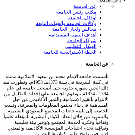
عن الجامعة
عن الجامعة
مكتب رئيس الجامعة
أوقاف الجامعة
وكالات الجامعة والجهات التابعة
مجالس ولجان الجامعة
أهداف التنمية المستدامة
شركاء الجامعة
الهيكل التنظيمي
الخطة الاستراتيجية للجامعة
عن الجامعة
تأسست جامعة الإمام محمد بن سعود الإسلامية ممثلة
في كلية الشريعة في سنة 1373هـ 1953م، وتطورت منذ
ذلك الحين بصورة جذرية حتى أصبحت جامعة في عام
1394 - 1974م ، وتقوم الجامعة على إحداث التكامل بين
الالتزام بالقيم الإسلامية والتميز الأكاديمي من أجل
المساهمة في بناء مجتمع المعلومات والمعرفة، وتسعى
الجامعة إلى تلبية حاجات المجتمع السعودي التعليمية
والتنموية من خلال إعداد الكوادر البشرية المؤهلة علمياً
وثقافياً وفكرياً لخدمة المجتمع وتوفير بيئة تعليمية
وثقافية تخدم احتياجات المؤسسة الأكاديمية والمضي
قدماً في برامج تطوير كوادرها البشرية.