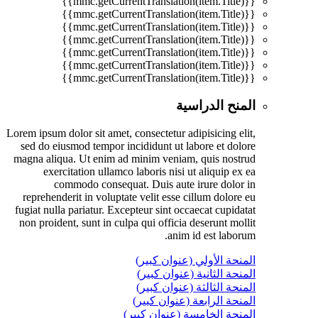
{{mmc.getCurrentTranslation(item.Title)}}
{{mmc.getCurrentTranslation(item.Title)}}
{{mmc.getCurrentTranslation(item.Title)}}
{{mmc.getCurrentTranslation(item.Title)}}
{{mmc.getCurrentTranslation(item.Title)}}
{{mmc.getCurrentTranslation(item.Title)}}
{{mmc.getCurrentTranslation(item.Title)}}
المنح الدراسية
Lorem ipsum dolor sit amet, consectetur adipisicing elit,
sed do eiusmod tempor incididunt ut labore et dolore
magna aliqua. Ut enim ad minim veniam, quis nostrud
exercitation ullamco laboris nisi ut aliquip ex ea
commodo consequat. Duis aute irure dolor in
reprehenderit in voluptate velit esse cillum dolore eu
fugiat nulla pariatur. Excepteur sint occaecat cupidatat
non proident, sunt in culpa qui officia deserunt mollit
anim id est laborum.
المنحة الأولي (عنوان كبير)
المنحة الثانية (عنوان كبير)
المنحة الثالثة (عنوان كبير)
المنحة الرابعة (عنوان كبير)
المنحة الخامسة (عنوان كبير)