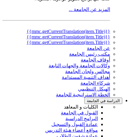
المزيد عن الجامعة ...
{{mmc.getCurrentTranslation(item.Title)}}
{{mmc.getCurrentTranslation(item.Title)}}
{{mmc.getCurrentTranslation(item.Title)}}
عن الجامعة
مكتب رئيس الجامعة
أوقاف الجامعة
وكالات الجامعة والجهات التابعة
مجالس ولجان الجامعة
أهداف التنمية المستدامة
شركاء الجامعة
الهيكل التنظيمي
الخطة الاستراتيجية للجامعة
الدراسة في الجامعة
الكليات و المعاهد
القبول في الجامعة
البرامج الدراسية
عمادة القبول والتسجيل
مواقع أعضاء هيئة التدريس
عمادة شؤون الطلاب