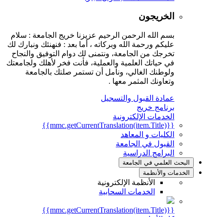
الخريجون
بسم الله الرحمن الرحيم عزيزنا خريج الجامعة : سلام
عليكم ورحمة الله وبركاته ، أما بعد : فنهنئك ونبارك لك
تخرجك من الجامعة، ونتمنى لك دوام التوفيق والنجاح
في حياتك العلمية والعملية، فأنت فخر لأهلك ولجامعتك
ولوطنك الغالي، ونأمل أن تستمر صلتك بالجامعة
وتعاونك المثمر معها .
عمادة القبول والتسجيل
برنامج خريج
الخدمات الإلكترونية
{{mmc.getCurrentTranslation(item.Title)}}
الكليات و المعاهد
القبول في الجامعة
البرامج الدراسية
البحث العلمي في الجامعة
الخدمات والأنظمة
الأنظمة الإلكترونية
الخدمات السحابية
{{mmc.getCurrentTranslation(item.Title)}}