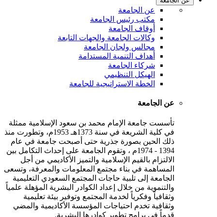
عن الجامعة
عن الجامعة
مكتب رئيس الجامعة
أوقاف الجامعة
وكالات الجامعة والجهات التابعة
مجالس ولجان الجامعة
أهداف التنمية المستدامة
شركاء الجامعة
الهيكل التنظيمي
الخطة الاستراتيجية للجامعة
عن الجامعة
تأسست جامعة الإمام محمد بن سعود الإسلامية ممثلة
في كلية الشريعة في سنة 1373هـ 1953م، وتطورت منذ
ذلك الحين بصورة جذرية حتى أصبحت جامعة في عام
1394 - 1974م ، وتقوم الجامعة على إحداث التكامل بين
الالتزام بالقيم الإسلامية والتميز الأكاديمي من أجل
المساهمة في بناء مجتمع المعلومات والمعرفة، وتسعى
الجامعة إلى تلبية حاجات المجتمع السعودي التعليمية
والتنموية من خلال إعداد الكوادر البشرية المؤهلة علمياً
وثقافياً وفكرياً لخدمة المجتمع وتوفير بيئة تعليمية
وثقافية تخدم احتياجات المؤسسة الأكاديمية والمضي
قدماً في برامج تطوير كوادرها البشرية.