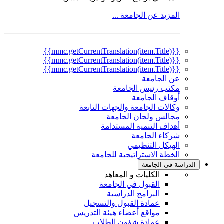
المزيد عن الجامعة ...
{{mmc.getCurrentTranslation(item.Title)}}
{{mmc.getCurrentTranslation(item.Title)}}
{{mmc.getCurrentTranslation(item.Title)}}
عن الجامعة
مكتب رئيس الجامعة
أوقاف الجامعة
وكالات الجامعة والجهات التابعة
مجالس ولجان الجامعة
أهداف التنمية المستدامة
شركاء الجامعة
الهيكل التنظيمي
الخطة الاستراتيجية للجامعة
الدراسة في الجامعة
الكليات و المعاهد
القبول في الجامعة
البرامج الدراسية
عمادة القبول والتسجيل
مواقع أعضاء هيئة التدريس
عمادة شؤون الطلاب