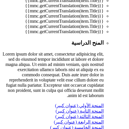
{{mmc.getCurrentTranslation(item.Title)}}
{{mmc.getCurrentTranslation(item.Title)}}
{{mmc.getCurrentTranslation(item.Title)}}
{{mmc.getCurrentTranslation(item.Title)}}
{{mmc.getCurrentTranslation(item.Title)}}
{{mmc.getCurrentTranslation(item.Title)}}
{{mmc.getCurrentTranslation(item.Title)}}
المنح الدراسية
Lorem ipsum dolor sit amet, consectetur adipisicing elit,
sed do eiusmod tempor incididunt ut labore et dolore
magna aliqua. Ut enim ad minim veniam, quis nostrud
exercitation ullamco laboris nisi ut aliquip ex ea
commodo consequat. Duis aute irure dolor in
reprehenderit in voluptate velit esse cillum dolore eu
fugiat nulla pariatur. Excepteur sint occaecat cupidatat
non proident, sunt in culpa qui officia deserunt mollit
anim id est laborum.
المنحة الأولي (عنوان كبير)
المنحة الثانية (عنوان كبير)
المنحة الثالثة (عنوان كبير)
المنحة الرابعة (عنوان كبير)
المنحة الخامسة (عنوان كبير)