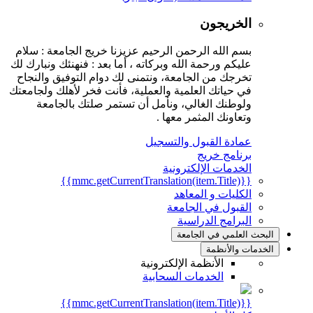
الخريجون
بسم الله الرحمن الرحيم عزيزنا خريج الجامعة : سلام
عليكم ورحمة الله وبركاته ، أما بعد : فنهنئك ونبارك لك
تخرجك من الجامعة، ونتمنى لك دوام التوفيق والنجاح
في حياتك العلمية والعملية، فأنت فخر لأهلك ولجامعتك
ولوطنك الغالي، ونأمل أن تستمر صلتك بالجامعة
وتعاونك المثمر معها .
عمادة القبول والتسجيل
برنامج خريج
الخدمات الإلكترونية
{{mmc.getCurrentTranslation(item.Title)}}
الكليات و المعاهد
القبول في الجامعة
البرامج الدراسية
البحث العلمي في الجامعة
الخدمات والأنظمة
الأنظمة الإلكترونية
الخدمات السحابية
{{mmc.getCurrentTranslation(item.Title)}}