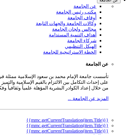
عن الجامعة
عن الجامعة
مكتب رئيس الجامعة
أوقاف الجامعة
وكالات الجامعة والجهات التابعة
مجالس ولجان الجامعة
أهداف التنمية المستدامة
شركاء الجامعة
الهيكل التنظيمي
الخطة الاستراتيجية للجامعة
عن الجامعة
على إحداث التكامل بين الالتزام بالقيم الإسلامية والتمي
من خلال إعداد الكوادر البشرية المؤهلة علمياً وثقافياً و
المزيد عن الجامعة ...
{{mmc.getCurrentTranslation(item.Title)}}
{{mmc.getCurrentTranslation(item.Title)}}
{{mmc.getCurrentTranslation(item.Title)}}