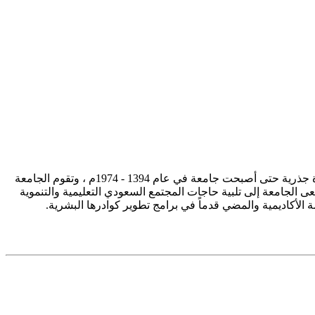
تأسست جامعة الإمام محمد بن سعود الإسلامية ممثلة في كلية الشريعة في سنة 1373هـ 1953م، وتطورت منذ ذلك الحين بصورة جذرية حتى أصبحت جامعة في عام 1394 - 1974م ، وتقوم الجامعة
ى الجامعة إلى تلبية حاجات المجتمع السعودي التعليمية والتنموية
سة الأكاديمية والمضي قدماً في برامج تطوير كوادرها البشرية.