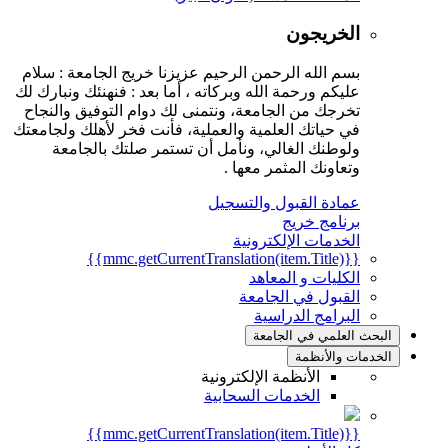
الخريجون
بسم الله الرحمن الرحيم عزيزنا خريج الجامعة : سلام
عليكم ورحمة الله وبركاته ، أما بعد : فنهنئك ونبارك لك
تخرجك من الجامعة، ونتمنى لك دوام التوفيق والنجاح
في حياتك العلمية والعملية، فأنت فخر لأهلك ولجامعتك
ولوطنك الغالي، ونأمل أن تستمر صلتك بالجامعة
وتعاونك المثمر معها .
عمادة القبول والتسجيل
برنامج خريج
الخدمات الإلكترونية
{{mmc.getCurrentTranslation(item.Title)}}
الكليات و المعاهد
القبول في الجامعة
البرامج الدراسية
البحث العلمي في الجامعة
الخدمات والأنظمة
الأنظمة الإلكترونية
الخدمات السحابية
{{mmc.getCurrentTranslation(item.Title)}}