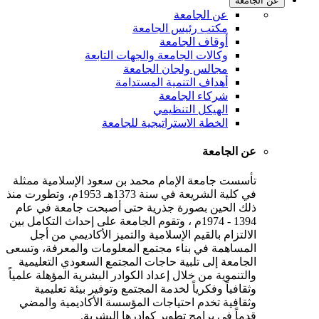
عن الجامعة
عن الجامعة
مكتب رئيس الجامعة
أوقاف الجامعة
وكالات الجامعة والجهات التابعة
مجالس ولجان الجامعة
أهداف التنمية المستدامة
شركاء الجامعة
الهيكل التنظيمي
الخطة الاستراتيجية للجامعة
عن الجامعة
تأسست جامعة الإمام محمد بن سعود الإسلامية ممثلة
في كلية الشريعة في سنة 1373هـ 1953م، وتطورت منذ
ذلك الحين بصورة جذرية حتى أصبحت جامعة في عام
1394 - 1974م ، وتقوم الجامعة على إحداث التكامل بين
الالتزام بالقيم الإسلامية والتميز الأكاديمي من أجل
المساهمة في بناء مجتمع المعلومات والمعرفة، وتسعى
الجامعة إلى تلبية حاجات المجتمع السعودي التعليمية
والتنموية من خلال إعداد الكوادر البشرية المؤهلة علمياً
وثقافياً وفكرياً لخدمة المجتمع وتوفير بيئة تعليمية
وثقافية تخدم احتياجات المؤسسة الأكاديمية والمضي
قدماً في برامج تطوير كوادرها البشرية.