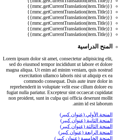
{{mmc.getCurrentTranslation(item.Title)}}
{{mmc.getCurrentTranslation(item.Title)}}
{{mmc.getCurrentTranslation(item.Title)}}
{{mmc.getCurrentTranslation(item.Title)}}
{{mmc.getCurrentTranslation(item.Title)}}
{{mmc.getCurrentTranslation(item.Title)}}
{{mmc.getCurrentTranslation(item.Title)}}
المنح الدراسية
Lorem ipsum dolor sit amet, consectetur adipisicing elit,
sed do eiusmod tempor incididunt ut labore et dolore
magna aliqua. Ut enim ad minim veniam, quis nostrud
exercitation ullamco laboris nisi ut aliquip ex ea
commodo consequat. Duis aute irure dolor in
reprehenderit in voluptate velit esse cillum dolore eu
fugiat nulla pariatur. Excepteur sint occaecat cupidatat
non proident, sunt in culpa qui officia deserunt mollit
anim id est laborum.
المنحة الأولي (عنوان كبير)
المنحة الثانية (عنوان كبير)
المنحة الثالثة (عنوان كبير)
المنحة الرابعة (عنوان كبير)
المنحة الخامسة (عنوان كبير)