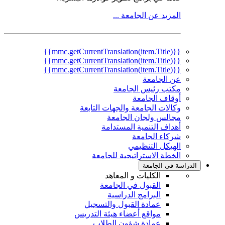
المزيد عن الجامعة ...
{{mmc.getCurrentTranslation(item.Title)}}
{{mmc.getCurrentTranslation(item.Title)}}
{{mmc.getCurrentTranslation(item.Title)}}
عن الجامعة
مكتب رئيس الجامعة
أوقاف الجامعة
وكالات الجامعة والجهات التابعة
مجالس ولجان الجامعة
أهداف التنمية المستدامة
شركاء الجامعة
الهيكل التنظيمي
الخطة الاستراتيجية للجامعة
الدراسة في الجامعة
الكليات و المعاهد
القبول في الجامعة
البرامج الدراسية
عمادة القبول والتسجيل
مواقع أعضاء هيئة التدريس
عمادة شؤون الطلاب