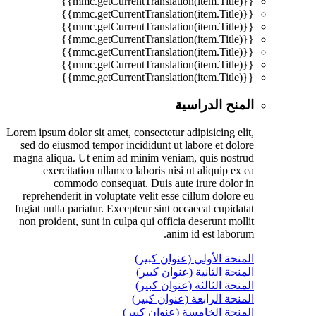
{{mmc.getCurrentTranslation(item.Title)}}
{{mmc.getCurrentTranslation(item.Title)}}
{{mmc.getCurrentTranslation(item.Title)}}
{{mmc.getCurrentTranslation(item.Title)}}
{{mmc.getCurrentTranslation(item.Title)}}
{{mmc.getCurrentTranslation(item.Title)}}
{{mmc.getCurrentTranslation(item.Title)}}
المنح الدراسية
Lorem ipsum dolor sit amet, consectetur adipisicing elit,
sed do eiusmod tempor incididunt ut labore et dolore
magna aliqua. Ut enim ad minim veniam, quis nostrud
exercitation ullamco laboris nisi ut aliquip ex ea
commodo consequat. Duis aute irure dolor in
reprehenderit in voluptate velit esse cillum dolore eu
fugiat nulla pariatur. Excepteur sint occaecat cupidatat
non proident, sunt in culpa qui officia deserunt mollit
anim id est laborum.
المنحة الأولي (عنوان كبير)
المنحة الثانية (عنوان كبير)
المنحة الثالثة (عنوان كبير)
المنحة الرابعة (عنوان كبير)
المنحة الخامسة (عنوان كبير)