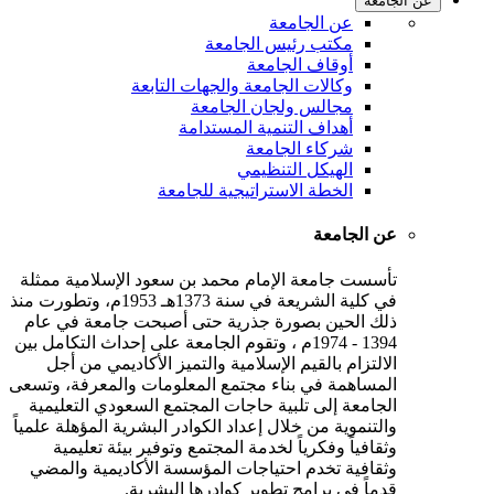
عن الجامعة
عن الجامعة
مكتب رئيس الجامعة
أوقاف الجامعة
وكالات الجامعة والجهات التابعة
مجالس ولجان الجامعة
أهداف التنمية المستدامة
شركاء الجامعة
الهيكل التنظيمي
الخطة الاستراتيجية للجامعة
عن الجامعة
تأسست جامعة الإمام محمد بن سعود الإسلامية ممثلة
في كلية الشريعة في سنة 1373هـ 1953م، وتطورت منذ
ذلك الحين بصورة جذرية حتى أصبحت جامعة في عام
1394 - 1974م ، وتقوم الجامعة على إحداث التكامل بين
الالتزام بالقيم الإسلامية والتميز الأكاديمي من أجل
المساهمة في بناء مجتمع المعلومات والمعرفة، وتسعى
الجامعة إلى تلبية حاجات المجتمع السعودي التعليمية
والتنموية من خلال إعداد الكوادر البشرية المؤهلة علمياً
وثقافياً وفكرياً لخدمة المجتمع وتوفير بيئة تعليمية
وثقافية تخدم احتياجات المؤسسة الأكاديمية والمضي
قدماً في برامج تطوير كوادرها البشرية.