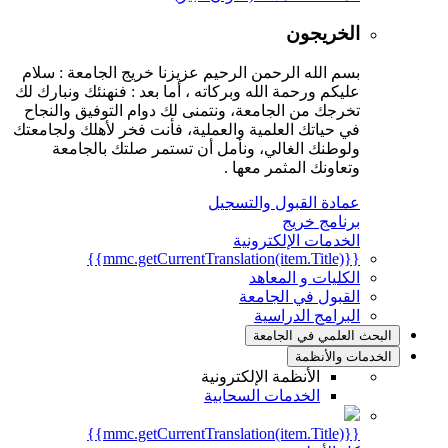
الخريجون
بسم الله الرحمن الرحيم عزيزنا خريج الجامعة : سلام
عليكم ورحمة الله وبركاته ، أما بعد : فنهنئك ونبارك لك
تخرجك من الجامعة، ونتمنى لك دوام التوفيق والنجاح
في حياتك العلمية والعملية، فأنت فخر لأهلك ولجامعتك
ولوطنك الغالي، ونأمل أن تستمر صلتك بالجامعة
وتعاونك المثمر معها .
عمادة القبول والتسجيل
برنامج خريج
الخدمات الإلكترونية
{{mmc.getCurrentTranslation(item.Title)}}
الكليات و المعاهد
القبول في الجامعة
البرامج الدراسية
البحث العلمي في الجامعة
الخدمات والأنظمة
الأنظمة الإلكترونية
الخدمات السحابية
{{mmc.getCurrentTranslation(item.Title)}}