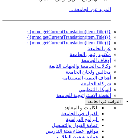
المزيد عن الجامعة ...
{{mmc.getCurrentTranslation(item.Title)}}
{{mmc.getCurrentTranslation(item.Title)}}
{{mmc.getCurrentTranslation(item.Title)}}
عن الجامعة
مكتب رئيس الجامعة
أوقاف الجامعة
وكالات الجامعة والجهات التابعة
مجالس ولجان الجامعة
أهداف التنمية المستدامة
شركاء الجامعة
الهيكل التنظيمي
الخطة الاستراتيجية للجامعة
الدراسة في الجامعة
الكليات و المعاهد
القبول في الجامعة
البرامج الدراسية
عمادة القبول والتسجيل
مواقع أعضاء هيئة التدريس
عمادة شؤون الطلاب