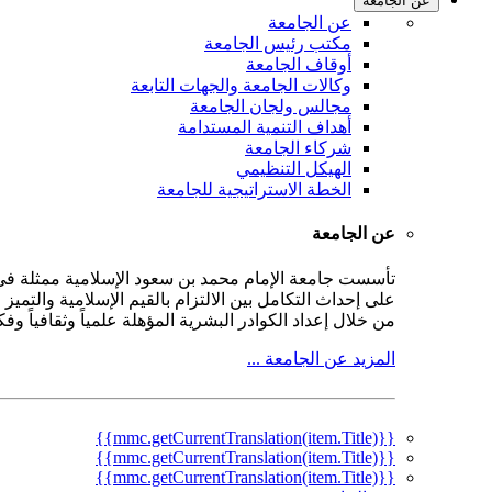
عن الجامعة
عن الجامعة
مكتب رئيس الجامعة
أوقاف الجامعة
وكالات الجامعة والجهات التابعة
مجالس ولجان الجامعة
أهداف التنمية المستدامة
شركاء الجامعة
الهيكل التنظيمي
الخطة الاستراتيجية للجامعة
عن الجامعة
على إحداث التكامل بين الالتزام بالقيم الإسلامية والتمي
من خلال إعداد الكوادر البشرية المؤهلة علمياً وثقافياً و
المزيد عن الجامعة ...
{{mmc.getCurrentTranslation(item.Title)}}
{{mmc.getCurrentTranslation(item.Title)}}
{{mmc.getCurrentTranslation(item.Title)}}