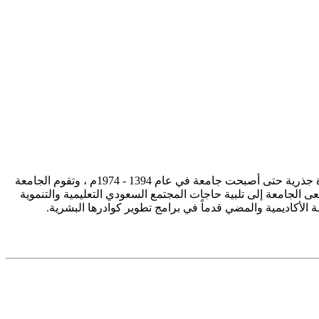
تأسست جامعة الإمام محمد بن سعود الإسلامية ممثلة في كلية الشريعة في سنة 1373هـ 1953م، وتطورت منذ ذلك الحين بصورة جذرية حتى أصبحت جامعة في عام 1394 - 1974م ، وتقوم الجامعة
ى الجامعة إلى تلبية حاجات المجتمع السعودي التعليمية والتنموية
سة الأكاديمية والمضي قدماً في برامج تطوير كوادرها البشرية.