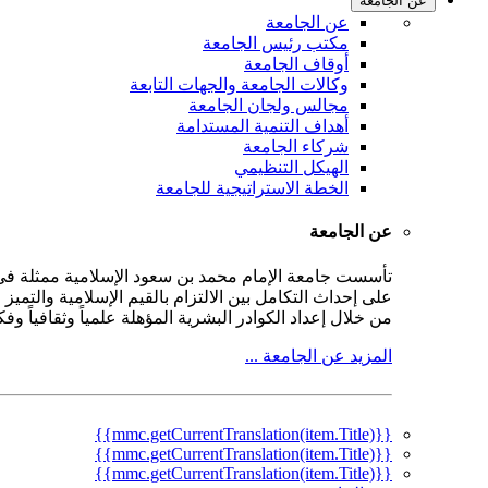
عن الجامعة
عن الجامعة
مكتب رئيس الجامعة
أوقاف الجامعة
وكالات الجامعة والجهات التابعة
مجالس ولجان الجامعة
أهداف التنمية المستدامة
شركاء الجامعة
الهيكل التنظيمي
الخطة الاستراتيجية للجامعة
عن الجامعة
على إحداث التكامل بين الالتزام بالقيم الإسلامية والتمي
من خلال إعداد الكوادر البشرية المؤهلة علمياً وثقافياً و
المزيد عن الجامعة ...
{{mmc.getCurrentTranslation(item.Title)}}
{{mmc.getCurrentTranslation(item.Title)}}
{{mmc.getCurrentTranslation(item.Title)}}