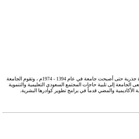
تأسست جامعة الإمام محمد بن سعود الإسلامية ممثلة في كلية الشريعة في سنة 1373هـ 1953م، وتطورت منذ ذلك الحين بصورة جذرية حتى أصبحت جامعة في عام 1394 - 1974م ، وتقوم الجامعة
ى الجامعة إلى تلبية حاجات المجتمع السعودي التعليمية والتنموية
سة الأكاديمية والمضي قدماً في برامج تطوير كوادرها البشرية.