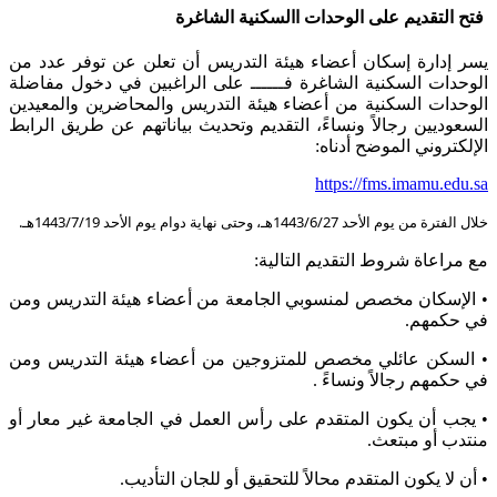
فتح التقديم على الوحدات االسكنية الشاغرة
​​​يسر إدارة إسكان أعضاء هيئة التدريس أن تعلن عن توفر عدد من
الوحدات السكنية الشاغرة فــــــ على الراغبين في دخول مفاضلة
الوحدات السكنية من أعضاء هيئة التدريس والمحاضرين والمعيدين
السعوديين رجالاً ونساءً، التقديم وتحديث بياناتهم عن طريق الرابط
الإلكتروني الموضح أدناه:
https://fms.imamu.edu.sa​​
خلال الفترة من يوم الأحد 1443/6/27هـ​، وحتى نهاية دوام يوم الأحد 1443/7/19هـ.
مع مراعاة شروط التقديم التالية:
• الإسكان مخصص لمنسوبي الجامعة من أعضاء هيئة التدريس ومن
في حكمهم.
• السكن عائلي مخصص للمتزوجين من أعضاء هيئة التدريس ومن
في حكمهم رجالاً ونساءً .
• يجب أن يكون المتقدم على رأس العمل في الجامعة غير معار أو
منتدب أو مبتعث.
• أن لا يكون المتقدم محالاً للتحقيق أو للجان التأديب.