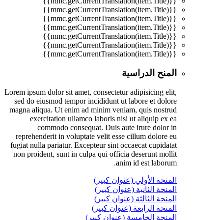
{{mmc.getCurrentTranslation(item.Title)}}
{{mmc.getCurrentTranslation(item.Title)}}
{{mmc.getCurrentTranslation(item.Title)}}
{{mmc.getCurrentTranslation(item.Title)}}
{{mmc.getCurrentTranslation(item.Title)}}
{{mmc.getCurrentTranslation(item.Title)}}
{{mmc.getCurrentTranslation(item.Title)}}
المنح الدراسية
Lorem ipsum dolor sit amet, consectetur adipisicing elit,
sed do eiusmod tempor incididunt ut labore et dolore
magna aliqua. Ut enim ad minim veniam, quis nostrud
exercitation ullamco laboris nisi ut aliquip ex ea
commodo consequat. Duis aute irure dolor in
reprehenderit in voluptate velit esse cillum dolore eu
fugiat nulla pariatur. Excepteur sint occaecat cupidatat
non proident, sunt in culpa qui officia deserunt mollit
anim id est laborum.
المنحة الأولي (عنوان كبير)
المنحة الثانية (عنوان كبير)
المنحة الثالثة (عنوان كبير)
المنحة الرابعة (عنوان كبير)
المنحة الخامسة (عنوان كبير)