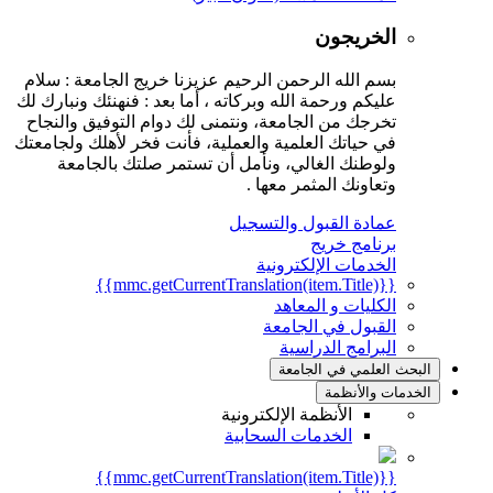
الخريجون
بسم الله الرحمن الرحيم عزيزنا خريج الجامعة : سلام
عليكم ورحمة الله وبركاته ، أما بعد : فنهنئك ونبارك لك
تخرجك من الجامعة، ونتمنى لك دوام التوفيق والنجاح
في حياتك العلمية والعملية، فأنت فخر لأهلك ولجامعتك
ولوطنك الغالي، ونأمل أن تستمر صلتك بالجامعة
وتعاونك المثمر معها .
عمادة القبول والتسجيل
برنامج خريج
الخدمات الإلكترونية
{{mmc.getCurrentTranslation(item.Title)}}
الكليات و المعاهد
القبول في الجامعة
البرامج الدراسية
البحث العلمي في الجامعة
الخدمات والأنظمة
الأنظمة الإلكترونية
الخدمات السحابية
{{mmc.getCurrentTranslation(item.Title)}}