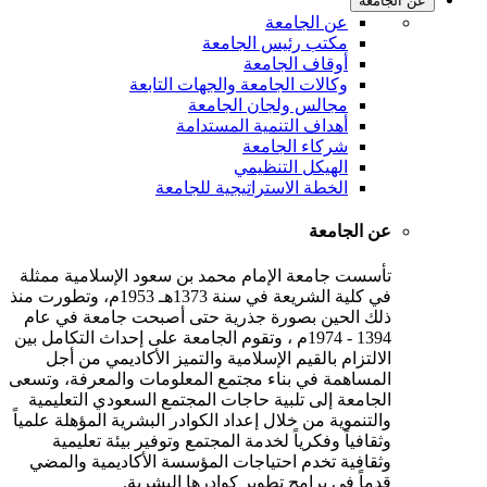
عن الجامعة
عن الجامعة
مكتب رئيس الجامعة
أوقاف الجامعة
وكالات الجامعة والجهات التابعة
مجالس ولجان الجامعة
أهداف التنمية المستدامة
شركاء الجامعة
الهيكل التنظيمي
الخطة الاستراتيجية للجامعة
عن الجامعة
تأسست جامعة الإمام محمد بن سعود الإسلامية ممثلة
في كلية الشريعة في سنة 1373هـ 1953م، وتطورت منذ
ذلك الحين بصورة جذرية حتى أصبحت جامعة في عام
1394 - 1974م ، وتقوم الجامعة على إحداث التكامل بين
الالتزام بالقيم الإسلامية والتميز الأكاديمي من أجل
المساهمة في بناء مجتمع المعلومات والمعرفة، وتسعى
الجامعة إلى تلبية حاجات المجتمع السعودي التعليمية
والتنموية من خلال إعداد الكوادر البشرية المؤهلة علمياً
وثقافياً وفكرياً لخدمة المجتمع وتوفير بيئة تعليمية
وثقافية تخدم احتياجات المؤسسة الأكاديمية والمضي
قدماً في برامج تطوير كوادرها البشرية.