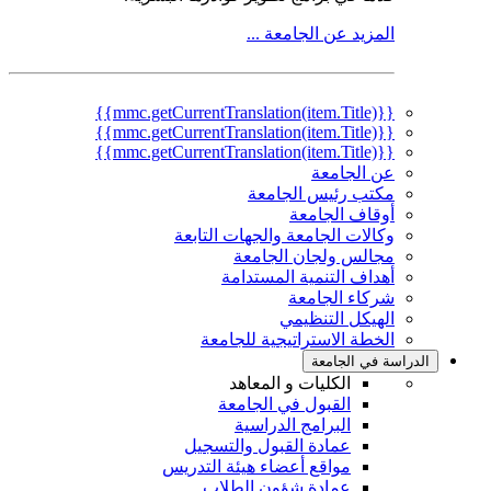
المزيد عن الجامعة ...
{{mmc.getCurrentTranslation(item.Title)}}
{{mmc.getCurrentTranslation(item.Title)}}
{{mmc.getCurrentTranslation(item.Title)}}
عن الجامعة
مكتب رئيس الجامعة
أوقاف الجامعة
وكالات الجامعة والجهات التابعة
مجالس ولجان الجامعة
أهداف التنمية المستدامة
شركاء الجامعة
الهيكل التنظيمي
الخطة الاستراتيجية للجامعة
الدراسة في الجامعة
الكليات و المعاهد
القبول في الجامعة
البرامج الدراسية
عمادة القبول والتسجيل
مواقع أعضاء هيئة التدريس
عمادة شؤون الطلاب