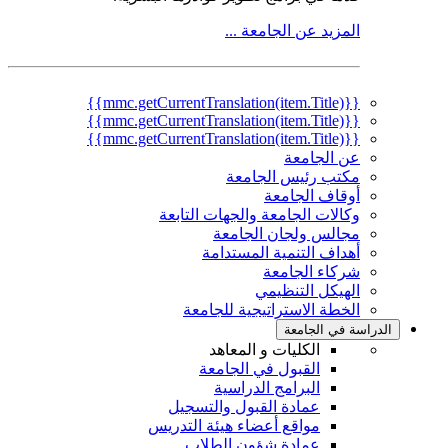
المزيد عن الجامعة ...
{{mmc.getCurrentTranslation(item.Title)}}
{{mmc.getCurrentTranslation(item.Title)}}
{{mmc.getCurrentTranslation(item.Title)}}
عن الجامعة
مكتب رئيس الجامعة
أوقاف الجامعة
وكالات الجامعة والجهات التابعة
مجالس ولجان الجامعة
أهداف التنمية المستدامة
شركاء الجامعة
الهيكل التنظيمي
الخطة الاستراتيجية للجامعة
الدراسة في الجامعة
الكليات و المعاهد
القبول في الجامعة
البرامج الدراسية
عمادة القبول والتسجيل
مواقع أعضاء هيئة التدريس
عمادة شؤون الطلاب