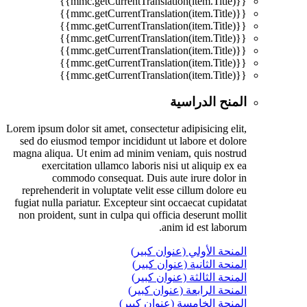
{{mmc.getCurrentTranslation(item.Title)}}
{{mmc.getCurrentTranslation(item.Title)}}
{{mmc.getCurrentTranslation(item.Title)}}
{{mmc.getCurrentTranslation(item.Title)}}
{{mmc.getCurrentTranslation(item.Title)}}
{{mmc.getCurrentTranslation(item.Title)}}
{{mmc.getCurrentTranslation(item.Title)}}
المنح الدراسية
Lorem ipsum dolor sit amet, consectetur adipisicing elit,
sed do eiusmod tempor incididunt ut labore et dolore
magna aliqua. Ut enim ad minim veniam, quis nostrud
exercitation ullamco laboris nisi ut aliquip ex ea
commodo consequat. Duis aute irure dolor in
reprehenderit in voluptate velit esse cillum dolore eu
fugiat nulla pariatur. Excepteur sint occaecat cupidatat
non proident, sunt in culpa qui officia deserunt mollit
anim id est laborum.
المنحة الأولي (عنوان كبير)
المنحة الثانية (عنوان كبير)
المنحة الثالثة (عنوان كبير)
المنحة الرابعة (عنوان كبير)
المنحة الخامسة (عنوان كبير)