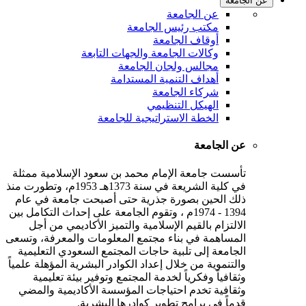
عن الجامعة
عن الجامعة
مكتب رئيس الجامعة
أوقاف الجامعة
وكالات الجامعة والجهات التابعة
مجالس ولجان الجامعة
أهداف التنمية المستدامة
شركاء الجامعة
الهيكل التنظيمي
الخطة الاستراتيجية للجامعة
عن الجامعة
تأسست جامعة الإمام محمد بن سعود الإسلامية ممثلة
في كلية الشريعة في سنة 1373هـ 1953م، وتطورت منذ
ذلك الحين بصورة جذرية حتى أصبحت جامعة في عام
1394 - 1974م ، وتقوم الجامعة على إحداث التكامل بين
الالتزام بالقيم الإسلامية والتميز الأكاديمي من أجل
المساهمة في بناء مجتمع المعلومات والمعرفة، وتسعى
الجامعة إلى تلبية حاجات المجتمع السعودي التعليمية
والتنموية من خلال إعداد الكوادر البشرية المؤهلة علمياً
وثقافياً وفكرياً لخدمة المجتمع وتوفير بيئة تعليمية
وثقافية تخدم احتياجات المؤسسة الأكاديمية والمضي
قدماً في برامج تطوير كوادرها البشرية.