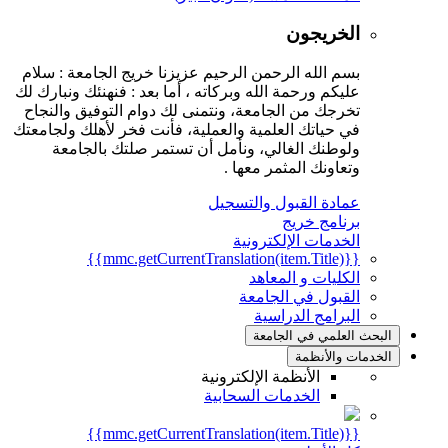
الخريجون
بسم الله الرحمن الرحيم عزيزنا خريج الجامعة : سلام
عليكم ورحمة الله وبركاته ، أما بعد : فنهنئك ونبارك لك
تخرجك من الجامعة، ونتمنى لك دوام التوفيق والنجاح
في حياتك العلمية والعملية، فأنت فخر لأهلك ولجامعتك
ولوطنك الغالي، ونأمل أن تستمر صلتك بالجامعة
وتعاونك المثمر معها .
عمادة القبول والتسجيل
برنامج خريج
الخدمات الإلكترونية
{{mmc.getCurrentTranslation(item.Title)}}
الكليات و المعاهد
القبول في الجامعة
البرامج الدراسية
البحث العلمي في الجامعة
الخدمات والأنظمة
الأنظمة الإلكترونية
الخدمات السحابية
{{mmc.getCurrentTranslation(item.Title)}}