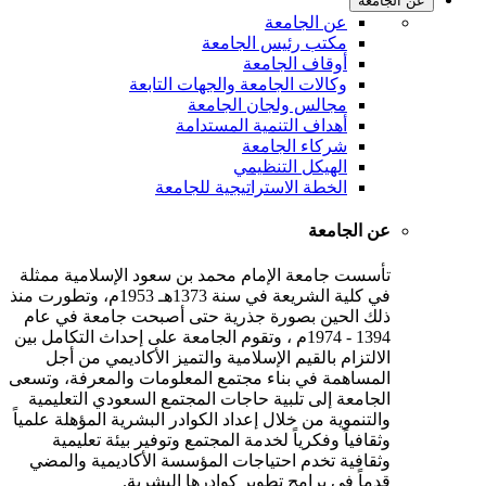
عن الجامعة
عن الجامعة
مكتب رئيس الجامعة
أوقاف الجامعة
وكالات الجامعة والجهات التابعة
مجالس ولجان الجامعة
أهداف التنمية المستدامة
شركاء الجامعة
الهيكل التنظيمي
الخطة الاستراتيجية للجامعة
عن الجامعة
تأسست جامعة الإمام محمد بن سعود الإسلامية ممثلة
في كلية الشريعة في سنة 1373هـ 1953م، وتطورت منذ
ذلك الحين بصورة جذرية حتى أصبحت جامعة في عام
1394 - 1974م ، وتقوم الجامعة على إحداث التكامل بين
الالتزام بالقيم الإسلامية والتميز الأكاديمي من أجل
المساهمة في بناء مجتمع المعلومات والمعرفة، وتسعى
الجامعة إلى تلبية حاجات المجتمع السعودي التعليمية
والتنموية من خلال إعداد الكوادر البشرية المؤهلة علمياً
وثقافياً وفكرياً لخدمة المجتمع وتوفير بيئة تعليمية
وثقافية تخدم احتياجات المؤسسة الأكاديمية والمضي
قدماً في برامج تطوير كوادرها البشرية.