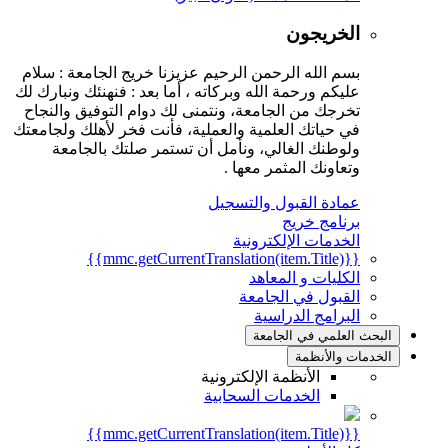
الخريجون
بسم الله الرحمن الرحيم عزيزنا خريج الجامعة : سلام
عليكم ورحمة الله وبركاته ، أما بعد : فنهنئك ونبارك لك
تخرجك من الجامعة، ونتمنى لك دوام التوفيق والنجاح
في حياتك العلمية والعملية، فأنت فخر لأهلك ولجامعتك
ولوطنك الغالي، ونأمل أن تستمر صلتك بالجامعة
وتعاونك المثمر معها .
عمادة القبول والتسجيل
برنامج خريج
الخدمات الإلكترونية
{{mmc.getCurrentTranslation(item.Title)}}
الكليات و المعاهد
القبول في الجامعة
البرامج الدراسية
البحث العلمي في الجامعة
الخدمات والأنظمة
الأنظمة الإلكترونية
الخدمات السحابية
{{mmc.getCurrentTranslation(item.Title)}}