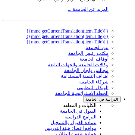
المزيد عن الجامعة ...
{{mmc.getCurrentTranslation(item.Title)}}
{{mmc.getCurrentTranslation(item.Title)}}
{{mmc.getCurrentTranslation(item.Title)}}
عن الجامعة
مكتب رئيس الجامعة
أوقاف الجامعة
وكالات الجامعة والجهات التابعة
مجالس ولجان الجامعة
أهداف التنمية المستدامة
شركاء الجامعة
الهيكل التنظيمي
الخطة الاستراتيجية للجامعة
الدراسة في الجامعة
الكليات و المعاهد
القبول في الجامعة
البرامج الدراسية
عمادة القبول والتسجيل
مواقع أعضاء هيئة التدريس
عمادة شؤون الطلاب