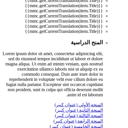
{{mmc.getCurrentTranslation(item.Title)}}
{{mmc.getCurrentTranslation(item.Title)}}
{{mmc.getCurrentTranslation(item.Title)}}
{{mmc.getCurrentTranslation(item.Title)}}
{{mmc.getCurrentTranslation(item.Title)}}
{{mmc.getCurrentTranslation(item.Title)}}
{{mmc.getCurrentTranslation(item.Title)}}
المنح الدراسية
Lorem ipsum dolor sit amet, consectetur adipisicing elit,
sed do eiusmod tempor incididunt ut labore et dolore
magna aliqua. Ut enim ad minim veniam, quis nostrud
exercitation ullamco laboris nisi ut aliquip ex ea
commodo consequat. Duis aute irure dolor in
reprehenderit in voluptate velit esse cillum dolore eu
fugiat nulla pariatur. Excepteur sint occaecat cupidatat
non proident, sunt in culpa qui officia deserunt mollit
anim id est laborum.
المنحة الأولي (عنوان كبير)
المنحة الثانية (عنوان كبير)
المنحة الثالثة (عنوان كبير)
المنحة الرابعة (عنوان كبير)
المنحة الخامسة (عنوان كبير)