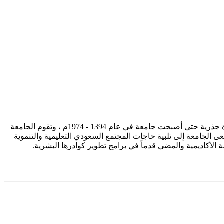
تأسست جامعة الإمام محمد بن سعود الإسلامية ممثلة في كلية الشريعة في سنة 1373هـ 1953م، وتطورت منذ ذلك الحين بصورة جذرية حتى أصبحت جامعة في عام 1394 - 1974م ، وتقوم الجامعة
ى الجامعة إلى تلبية حاجات المجتمع السعودي التعليمية والتنموية
سة الأكاديمية والمضي قدماً في برامج تطوير كوادرها البشرية.