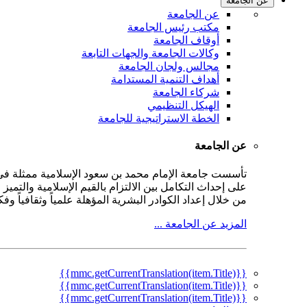
عن الجامعة
عن الجامعة
مكتب رئيس الجامعة
أوقاف الجامعة
وكالات الجامعة والجهات التابعة
مجالس ولجان الجامعة
أهداف التنمية المستدامة
شركاء الجامعة
الهيكل التنظيمي
الخطة الاستراتيجية للجامعة
عن الجامعة
على إحداث التكامل بين الالتزام بالقيم الإسلامية والتمي
من خلال إعداد الكوادر البشرية المؤهلة علمياً وثقافياً و
المزيد عن الجامعة ...
{{mmc.getCurrentTranslation(item.Title)}}
{{mmc.getCurrentTranslation(item.Title)}}
{{mmc.getCurrentTranslation(item.Title)}}