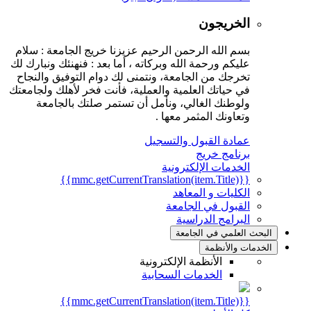
الخريجون
بسم الله الرحمن الرحيم عزيزنا خريج الجامعة : سلام
عليكم ورحمة الله وبركاته ، أما بعد : فنهنئك ونبارك لك
تخرجك من الجامعة، ونتمنى لك دوام التوفيق والنجاح
في حياتك العلمية والعملية، فأنت فخر لأهلك ولجامعتك
ولوطنك الغالي، ونأمل أن تستمر صلتك بالجامعة
وتعاونك المثمر معها .
عمادة القبول والتسجيل
برنامج خريج
الخدمات الإلكترونية
{{mmc.getCurrentTranslation(item.Title)}}
الكليات و المعاهد
القبول في الجامعة
البرامج الدراسية
البحث العلمي في الجامعة
الخدمات والأنظمة
الأنظمة الإلكترونية
الخدمات السحابية
{{mmc.getCurrentTranslation(item.Title)}}