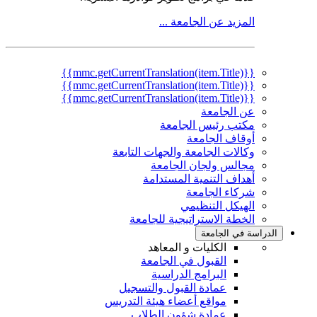
المزيد عن الجامعة ...
{{mmc.getCurrentTranslation(item.Title)}}
{{mmc.getCurrentTranslation(item.Title)}}
{{mmc.getCurrentTranslation(item.Title)}}
عن الجامعة
مكتب رئيس الجامعة
أوقاف الجامعة
وكالات الجامعة والجهات التابعة
مجالس ولجان الجامعة
أهداف التنمية المستدامة
شركاء الجامعة
الهيكل التنظيمي
الخطة الاستراتيجية للجامعة
الدراسة في الجامعة
الكليات و المعاهد
القبول في الجامعة
البرامج الدراسية
عمادة القبول والتسجيل
مواقع أعضاء هيئة التدريس
عمادة شؤون الطلاب