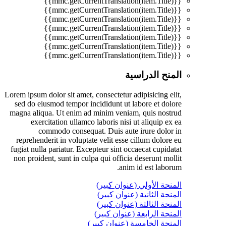
{{mmc.getCurrentTranslation(item.Title)}}
{{mmc.getCurrentTranslation(item.Title)}}
{{mmc.getCurrentTranslation(item.Title)}}
{{mmc.getCurrentTranslation(item.Title)}}
{{mmc.getCurrentTranslation(item.Title)}}
{{mmc.getCurrentTranslation(item.Title)}}
{{mmc.getCurrentTranslation(item.Title)}}
المنح الدراسية
Lorem ipsum dolor sit amet, consectetur adipisicing elit,
sed do eiusmod tempor incididunt ut labore et dolore
magna aliqua. Ut enim ad minim veniam, quis nostrud
exercitation ullamco laboris nisi ut aliquip ex ea
commodo consequat. Duis aute irure dolor in
reprehenderit in voluptate velit esse cillum dolore eu
fugiat nulla pariatur. Excepteur sint occaecat cupidatat
non proident, sunt in culpa qui officia deserunt mollit
anim id est laborum.
المنحة الأولي (عنوان كبير)
المنحة الثانية (عنوان كبير)
المنحة الثالثة (عنوان كبير)
المنحة الرابعة (عنوان كبير)
المنحة الخامسة (عنوان كبير)