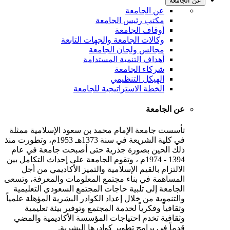
عن الجامعة
عن الجامعة
مكتب رئيس الجامعة
أوقاف الجامعة
وكالات الجامعة والجهات التابعة
مجالس ولجان الجامعة
أهداف التنمية المستدامة
شركاء الجامعة
الهيكل التنظيمي
الخطة الاستراتيجية للجامعة
عن الجامعة
تأسست جامعة الإمام محمد بن سعود الإسلامية ممثلة
في كلية الشريعة في سنة 1373هـ 1953م، وتطورت منذ
ذلك الحين بصورة جذرية حتى أصبحت جامعة في عام
1394 - 1974م ، وتقوم الجامعة على إحداث التكامل بين
الالتزام بالقيم الإسلامية والتميز الأكاديمي من أجل
المساهمة في بناء مجتمع المعلومات والمعرفة، وتسعى
الجامعة إلى تلبية حاجات المجتمع السعودي التعليمية
والتنموية من خلال إعداد الكوادر البشرية المؤهلة علمياً
وثقافياً وفكرياً لخدمة المجتمع وتوفير بيئة تعليمية
وثقافية تخدم احتياجات المؤسسة الأكاديمية والمضي
قدماً في برامج تطوير كوادرها البشرية.